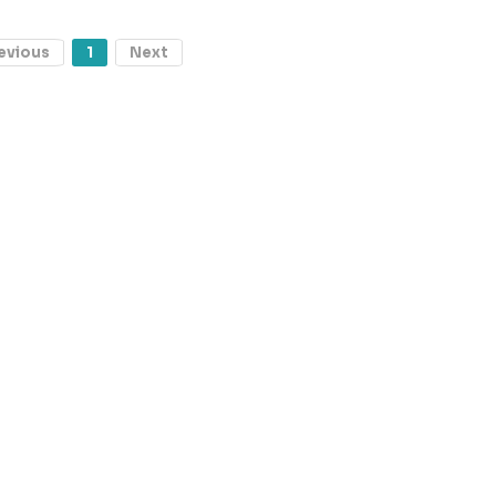
evious
1
Next