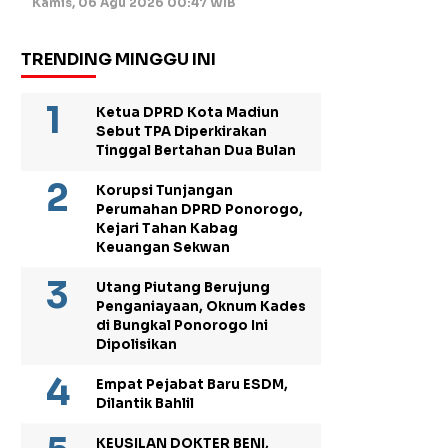
Kamis, 06 Agu 2026 00:47 WIB
TRENDING MINGGU INI
Ketua DPRD Kota Madiun
Sebut TPA Diperkirakan
Tinggal Bertahan Dua Bulan
Korupsi Tunjangan
Perumahan DPRD Ponorogo,
Kejari Tahan Kabag
Keuangan Sekwan
Utang Piutang Berujung
Penganiayaan, Oknum Kades
di Bungkal Ponorogo Ini
Dipolisikan
Empat Pejabat Baru ESDM,
Dilantik Bahlil
KEUSILAN DOKTER BENI,