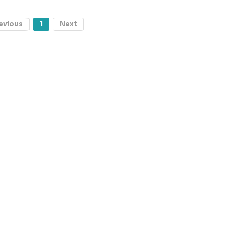
evious
1
Next