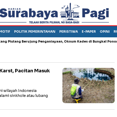
MOTIF
POLITIK PEMERINTAHAN
PERISTIWA
E-PAPER
OPINI
R
iutang Berujung Penganiayaan, Oknum Kades di Bungkal Ponorogo In
Karst, Pacitan Masuk
i wilayah Indonesia
ami sinkhole atau lubang