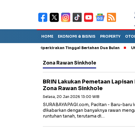
HOME
EKONOMI & BISNIS
PROPERTY
OTO
n Sebut TPA Diperkirakan Tinggal Bertahan Dua Bulan
Utang P
Zona Rawan Sinkhole
BRIN Lakukan Pemetaan Lapisan 
Zona Rawan Sinkhole
Selasa, 20 Jan 2026 13:00 WIB
SURABAYAPAGI.com, Pacitan - Baru-baru in
dikabarkan dengan banyaknya rawan mengal
runtuhan tanah, terutama di…