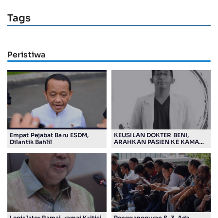
Tags
Peristiwa
Empat Pejabat Baru ESDM,
KEUSILAN DOKTER BENI,
Dilantik Bahlil
ARAHKAN PASIEN KE KAMAR
JENASAH, DISOROT
Legislator Ramai-ramai Kritisi
Penggangguran S-3, Ada