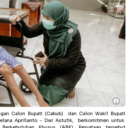
i
gan Calon Bupati (Cabub) dan Calon Wakil Bupati
elana Aprilianto - Dwi Astutik, berkomitmen untuk
 Berkebutuhan Khusus (ABK). Peryataan tersebut