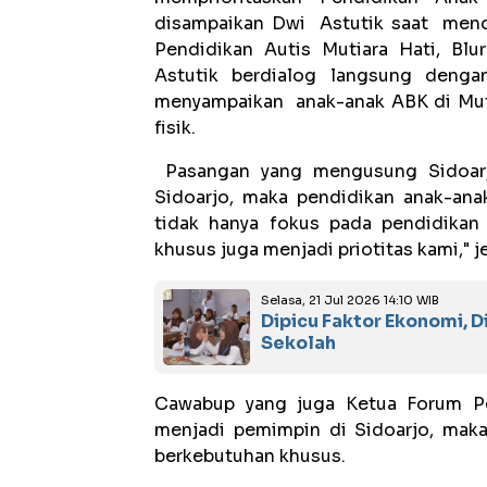
disampaikan Dwi Astutik saat mend
Pendidikan Autis Mutiara Hati, Blu
Astutik berdialog langsung denga
menyampaikan anak-anak ABK di Muti
fisik.
Pasangan yang mengusung Sidoarj
Sidoarjo, maka pendidikan anak-ana
tidak hanya fokus pada pendidikan
khusus juga menjadi priotitas kami," j
Selasa, 21 Jul 2026 14:10 WIB
Dipicu Faktor Ekonomi, 
Sekolah
Cawabup yang juga Ketua Forum Pe
menjadi pemimpin di Sidoarjo, mak
berkebutuhan khusus.