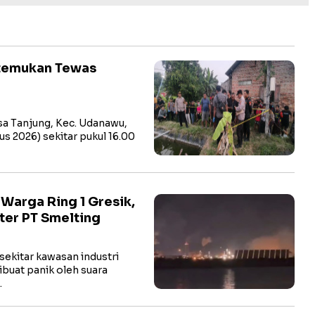
itemukan Tewas
a Tanjung, Kec. Udanawu,
us 2026) sekitar pukul 16.00
arga Ring 1 Gresik,
ter PT Smelting
ekitar kawasan industri
buat panik oleh suara
…