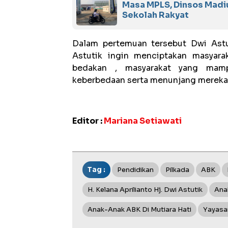
Masa MPLS, Dinsos Madiu
Sekolah Rakyat
Dalam pertemuan tersebut Dwi Astu
Astutik ingin menciptakan masyara
bedakan , masyarakat yang mam
keberbedaan serta menunjang mereka 
Editor :
Mariana Setiawati
Tag :
Pendidikan
Pilkada
ABK
H. Kelana Aprilianto Hj. Dwi Astutik
Ana
Anak-Anak ABK Di Mutiara Hati
Yayasan