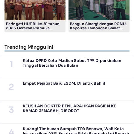
Peringati HUT RI ke-81 tahun
Bangun Sinergi dengan PCNU,
2026 Gerakan Pramuka
Kapolres Lamongan Shalat
Kwartir Ranting Jabon, Gelar
Ashar Berjamaah Bersama
RALLY HIKING, Trophy bergilir
Pengurus
Camat Jabon
Trending Minggu Ini
Ketua DPRD Kota Madiun Sebut TPA Diperkirakan
1
Tinggal Bertahan Dua Bulan
Empat Pejabat Baru ESDM, Dilantik Bahlil
2
KEUSILAN DOKTER BENI, ARAHKAN PASIEN KE
3
KAMAR JENASAH, DISOROT
Kurangi Timbunan Sampah TPA Benowo, Wali Kota
4
Instruksikan ASN Surabaya Pilah Sampah dari Rumah