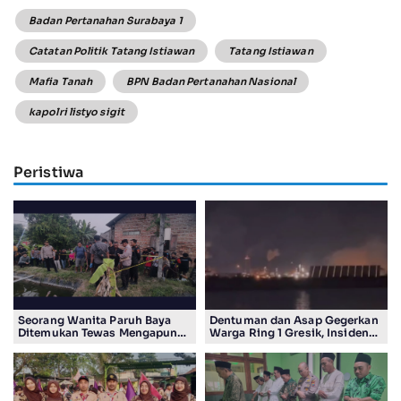
Badan Pertanahan Surabaya 1
Catatan Politik Tatang Istiawan
Tatang Istiawan
Mafia Tanah
BPN Badan Pertanahan Nasional
kapolri listyo sigit
Peristiwa
Seorang Wanita Paruh Baya
Dentuman dan Asap Gegerkan
Ditemukan Tewas Mengapung
Warga Ring 1 Gresik, Insiden
di Kolam Ikan Koi
Diduga Terjadi di Smelter PT
Smelting