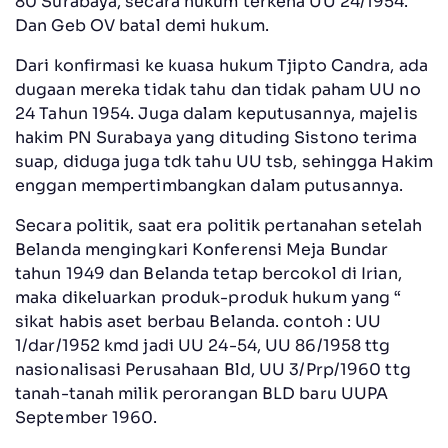
80 Surabaya, secara hukum terkena UU 24/1954.
Dan Geb OV batal demi hukum.
Dari konfirmasi ke kuasa hukum Tjipto Candra, ada
dugaan mereka tidak tahu dan tidak paham UU no
24 Tahun 1954. Juga dalam keputusannya, majelis
hakim PN Surabaya yang dituding Sistono terima
suap, diduga juga tdk tahu UU tsb, sehingga Hakim
enggan mempertimbangkan dalam putusannya.
Secara politik, saat era politik pertanahan setelah
Belanda mengingkari Konferensi Meja Bundar
tahun 1949 dan Belanda tetap bercokol di Irian,
maka dikeluarkan produk-produk hukum yang “
sikat habis aset berbau Belanda. contoh : UU
1/dar/1952 kmd jadi UU 24-54, UU 86/1958 ttg
nasionalisasi Perusahaan Bld, UU 3/Prp/1960 ttg
tanah-tanah milik perorangan BLD baru UUPA
September 1960.