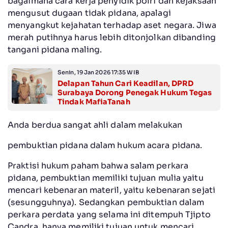
bagaimana cara kerja penyidik polri dan kejaksaan
mengusut dugaan tidak pidana, apalagi
menyangkut kejahatan terhadap aset negara. Jiwa
merah putihnya harus lebih ditonjolkan dibanding
tangani pidana maling.
Senin, 19 Jan 2026 17:35 WIB
Delapan Tahun Cari Keadilan, DPRD
Surabaya Dorong Penegak Hukum Tegas
Tindak MafiaTanah
Anda berdua sangat ahli dalam melakukan
pembuktian pidana dalam hukum acara pidana.
Praktisi hukum paham bahwa salam perkara
pidana, pembuktian memiliki tujuan mulia yaitu
mencari kebenaran materil, yaitu kebenaran sejati
(sesungguhnya). Sedangkan pembuktian dalam
perkara perdata yang selama ini ditempuh Tjipto
Candra, hanya memiliki tujuan untuk mencari