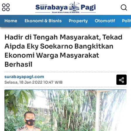
Home
Ekonomi & Bisnis
Property
Otomotif
Poli
Hadir di Tengah Masyarakat, Tekad
Aipda Eky Soekarno Bangkitkan
Ekonomi Warga Masyarakat
Berhasil
surabayapagi.com
Selasa, 18 Jan 2022 10:47 WIB