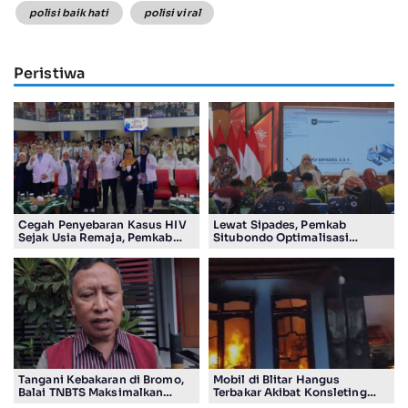
polisi baik hati
polisi viral
Peristiwa
Cegah Penyebaran Kasus HIV
Lewat Sipades, Pemkab
Sejak Usia Remaja, Pemkab
Situbondo Optimalisasi
Sidoarjo Gencarkan Edukasi
Pengelolaan Aset di 132 Desa
Pelajar
Tangani Kebakaran di Bromo,
Mobil di Blitar Hangus
Balai TNBTS Maksimalkan
Terbakar Akibat Konsleting
‘Drone Water Spray’
Listrik, Kerugian Capai Rp200