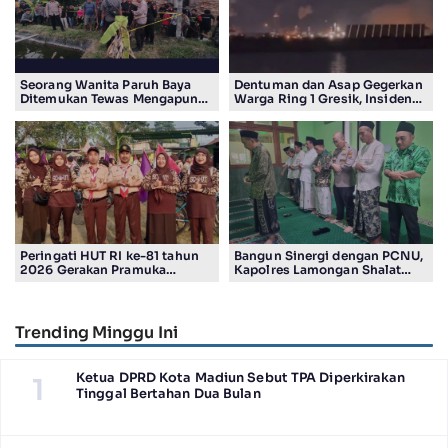
Seorang Wanita Paruh Baya
Dentuman dan Asap Gegerkan
Ditemukan Tewas Mengapung
Warga Ring 1 Gresik, Insiden
di Kolam Ikan Koi
Diduga Terjadi di Smelter PT
Smelting
Peringati HUT RI ke-81 tahun
Bangun Sinergi dengan PCNU,
2026 Gerakan Pramuka
Kapolres Lamongan Shalat
Kwartir Ranting Jabon, Gelar
Ashar Berjamaah Bersama
RALLY HIKING, Trophy bergilir
Pengurus
Camat Jabon
Trending Minggu Ini
Ketua DPRD Kota Madiun Sebut TPA Diperkirakan
1
Tinggal Bertahan Dua Bulan