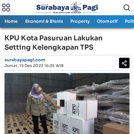
Home
Ekonomi & Bisnis
Property
Otomotif
Poli
KPU Kota Pasuruan Lakukan
Setting Kelengkapan TPS
surabayapagi.com
Jumat, 15 Des 2023 16:35 WIB