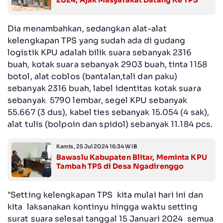
2024, Ajak Masyarakat Datang Ke TPS
Dia menambahkan, sedangkan alat-alat
kelengkapan TPS yang sudah ada di gudang
logistik KPU adalah bilik suara sebanyak 2316
buah, kotak suara sebanyak 2903 buah, tinta 1158
botol, alat coblos (bantalan,tali dan paku)
sebanyak 2316 buah, label identitas kotak suara
sebanyak 5790 lembar, segel KPU sebanyak
55.667 (3 dus), kabel ties sebanyak 15.054 (4 sak),
alat tulis (bolpoin dan spidol) sebanyak 11.184 pcs.
Kamis, 25 Jul 2024 16:34 WIB
Bawaslu Kabupaten Blitar, Meminta KPU
Tambah TPS di Desa Ngadirenggo
"Setting kelengkapan TPS kita mulai hari ini dan
kita laksanakan kontinyu hingga waktu setting
surat suara selesai tanggal 15 Januari 2024 semua