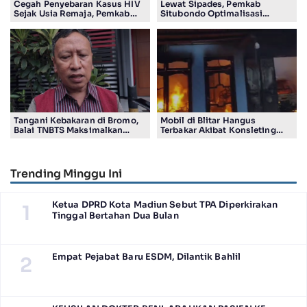
Cegah Penyebaran Kasus HIV
Lewat Sipades, Pemkab
Sejak Usia Remaja, Pemkab
Situbondo Optimalisasi
Sidoarjo Gencarkan Edukasi
Pengelolaan Aset di 132 Desa
Pelajar
Tangani Kebakaran di Bromo,
Mobil di Blitar Hangus
Balai TNBTS Maksimalkan
Terbakar Akibat Konsleting
‘Drone Water Spray’
Listrik, Kerugian Capai Rp200
Juta Lebih
Trending Minggu Ini
Ketua DPRD Kota Madiun Sebut TPA Diperkirakan
1
Tinggal Bertahan Dua Bulan
Empat Pejabat Baru ESDM, Dilantik Bahlil
2