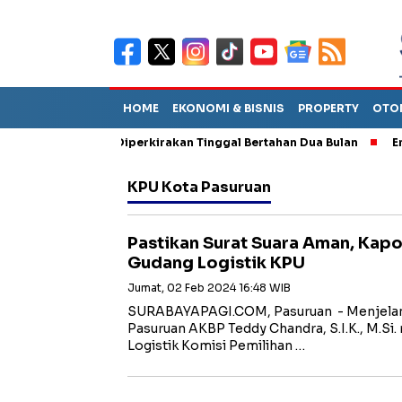
HOME
EKONOMI & BISNIS
PROPERTY
OTO
n Sebut TPA Diperkirakan Tinggal Bertahan Dua Bulan
Empat Pe
KPU Kota Pasuruan
Pastikan Surat Suara Aman, Kap
Gudang Logistik KPU
Jumat, 02 Feb 2024 16:48 WIB
SURABAYAPAGI.COM, Pasuruan - Menjelang
Pasuruan AKBP Teddy Chandra, S.I.K., M.Si
Logistik Komisi Pemilihan …