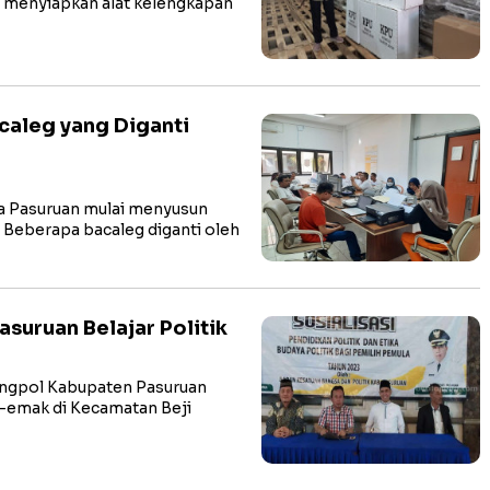
au menyiapkan alat kelengkapan
caleg yang Diganti
 Pasuruan mulai menyusun
. Beberapa bacaleg diganti oleh
suruan Belajar Politik
gpol Kabupaten Pasuruan
-emak di Kecamatan Beji