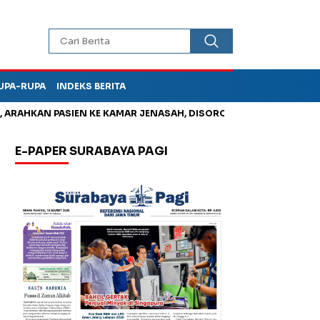
UPA-RUPA
INDEKS BERITA
HKAN PASIEN KE KAMAR JENASAH, DISOROT
Jadi Otak Mark Up 
E-PAPER SURABAYA PAGI