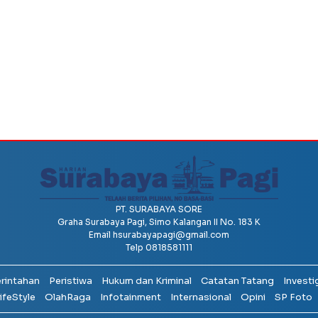
PT. SURABAYA SORE
Graha Surabaya Pagi, Simo Kalangan II No. 183 K
Email
hsurabayapagi@gmail.com
Telp 0818581111
erintahan
Peristiwa
Hukum dan Kriminal
Catatan Tatang
Investi
ifeStyle
OlahRaga
Infotainment
Internasional
Opini
SP Foto