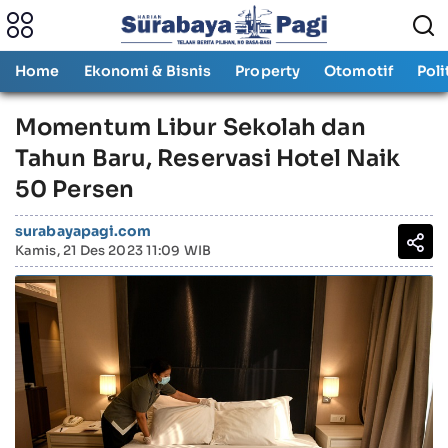
Home
Ekonomi & Bisnis
Property
Otomotif
Poli
Momentum Libur Sekolah dan
Tahun Baru, Reservasi Hotel Naik
50 Persen
surabayapagi.com
Kamis, 21 Des 2023 11:09 WIB