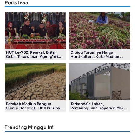
Peristiwa
HUT ke-702, Pemkab Blitar
Dipicu Turunnya Harga
Gelar ‘Pisowanan Agung’ di
Hortikultura, Kota Madiun
Pendopo Ronggo Hadi Negoro
Alami Deflasi 0,12 Persen
Pemkab Madiun Bangun
Terkendala Lahan,
Sumur Bor di 30 Titik Puluhan
Pembangunan Koperasi Merah
Desa Terancam Kekeringan
Putih di Madiun Baru Ada 4
Gerai
Trending Minggu Ini