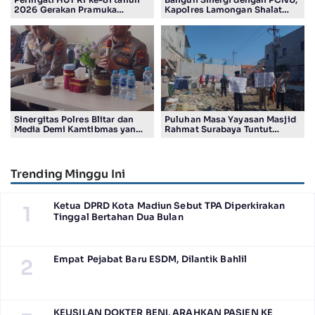
2026 Gerakan Pramuka
Kapolres Lamongan Shalat
Kwartir Ranting Jabon, Gelar
Ashar Berjamaah Bersama
RALLY HIKING, Trophy bergilir
Pengurus
Camat Jabon
Sinergitas Polres Blitar dan
Puluhan Masa Yayasan Masjid
Media Demi Kamtibmas yang
Rahmat Surabaya Tuntut
Kondusif
Pengembalian Tanah Wakaf di
Pandigiling
Trending Minggu Ini
Ketua DPRD Kota Madiun Sebut TPA Diperkirakan
1
Tinggal Bertahan Dua Bulan
Empat Pejabat Baru ESDM, Dilantik Bahlil
2
KEUSILAN DOKTER BENI, ARAHKAN PASIEN KE