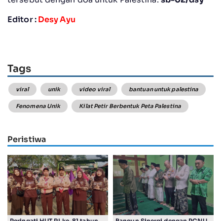
Editor :
Desy Ayu
Tags
viral
unik
video viral
bantuan untuk palestina
Fenomena Unik
Kilat Petir Berbentuk Peta Palestina
Peristiwa
Peringati HUT RI ke-81 tahun
Bangun Sinergi dengan PCNU,