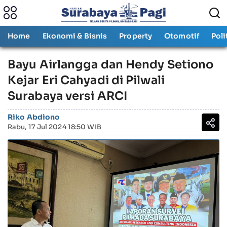
Home
Ekonomi & Bisnis
Property
Otomotif
Poli
Bayu Airlangga dan Hendy Setiono
Kejar Eri Cahyadi di Pilwali
Surabaya versi ARCI
Riko Abdiono
Rabu, 17 Jul 2024 18:50 WIB