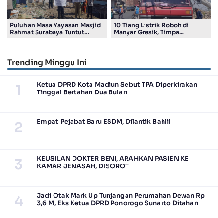
Puluhan Masa Yayasan Masjid
10 Tiang Listrik Roboh di
Rahmat Surabaya Tuntut
Manyar Gresik, Timpa
Pengembalian Tanah Wakaf di
Kendaraan Proyek dan
Pandigiling
Lumpuhkan Lalu Lintas
Trending Minggu Ini
Ketua DPRD Kota Madiun Sebut TPA Diperkirakan
1
Tinggal Bertahan Dua Bulan
Empat Pejabat Baru ESDM, Dilantik Bahlil
2
KEUSILAN DOKTER BENI, ARAHKAN PASIEN KE
3
KAMAR JENASAH, DISOROT
Jadi Otak Mark Up Tunjangan Perumahan Dewan Rp
4
3,6 M, Eks Ketua DPRD Ponorogo Sunarto Ditahan