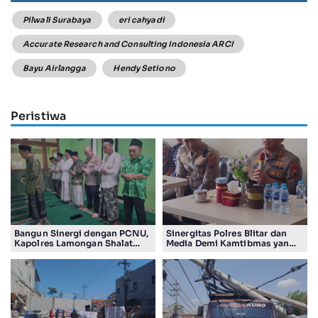
Pilwali Surabaya
eri cahyadi
Accurate Research and Consulting Indonesia ARCI
Bayu Airlangga
Hendy Setiono
Peristiwa
Bangun Sinergi dengan PCNU,
Sinergitas Polres Blitar dan
Kapolres Lamongan Shalat
Media Demi Kamtibmas yang
Ashar Berjamaah Bersama
Kondusif
Pengurus