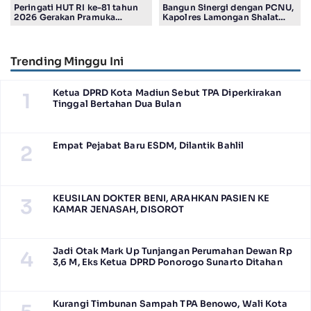
Peringati HUT RI ke-81 tahun
Bangun Sinergi dengan PCNU,
2026 Gerakan Pramuka
Kapolres Lamongan Shalat
Kwartir Ranting Jabon, Gelar
Ashar Berjamaah Bersama
RALLY HIKING, Trophy bergilir
Pengurus
Camat Jabon
Trending Minggu Ini
Ketua DPRD Kota Madiun Sebut TPA Diperkirakan
1
Tinggal Bertahan Dua Bulan
Empat Pejabat Baru ESDM, Dilantik Bahlil
2
KEUSILAN DOKTER BENI, ARAHKAN PASIEN KE
3
KAMAR JENASAH, DISOROT
Jadi Otak Mark Up Tunjangan Perumahan Dewan Rp
4
3,6 M, Eks Ketua DPRD Ponorogo Sunarto Ditahan
Kurangi Timbunan Sampah TPA Benowo, Wali Kota