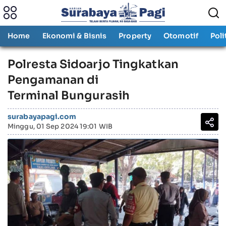
Home
Ekonomi & Bisnis
Property
Otomotif
Poli
Polresta Sidoarjo Tingkatkan
Pengamanan di
Terminal Bungurasih
surabayapagi.com
Minggu, 01 Sep 2024 19:01 WIB