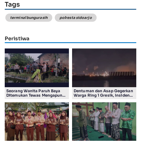
Tags
terminal bungurasih
polresta sidoarjo
Peristiwa
Seorang Wanita Paruh Baya
Dentuman dan Asap Gegerkan
Ditemukan Tewas Mengapung
Warga Ring 1 Gresik, Insiden
di Kolam Ikan Koi
Diduga Terjadi di Smelter PT
Smelting