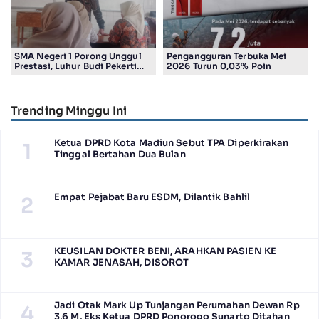
SMA Negeri 1 Porong Unggul
Pengangguran Terbuka Mei
Prestasi, Luhur Budi Pekerti
2026 Turun 0,03% Poin
Undang Wali Murid dalam
Sosialisasi Program Sekolah
Trending Minggu Ini
Ketua DPRD Kota Madiun Sebut TPA Diperkirakan
1
Tinggal Bertahan Dua Bulan
Empat Pejabat Baru ESDM, Dilantik Bahlil
2
KEUSILAN DOKTER BENI, ARAHKAN PASIEN KE
3
KAMAR JENASAH, DISOROT
Jadi Otak Mark Up Tunjangan Perumahan Dewan Rp
4
3,6 M, Eks Ketua DPRD Ponorogo Sunarto Ditahan