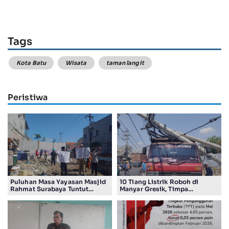
Tags
Kota Batu
Wisata
taman langit
Peristiwa
Puluhan Masa Yayasan Masjid
10 Tiang Listrik Roboh di
Rahmat Surabaya Tuntut
Manyar Gresik, Timpa
Pengembalian Tanah Wakaf di
Kendaraan Proyek dan
Pandigiling
Lumpuhkan Lalu Lintas