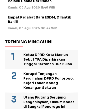
Pelaku Usaha Perikanan
Kamis, 06 Agu 2026 11:46 WIB
Empat Pejabat Baru ESDM, Dilantik
Bahlil
Kamis, 06 Agu 2026 00:47 WIB
TRENDING MINGGU INI
Ketua DPRD Kota Madiun
Sebut TPA Diperkirakan
Tinggal Bertahan Dua Bulan
Korupsi Tunjangan
Perumahan DPRD Ponorogo,
Kejari Tahan Kabag
Keuangan Sekwan
Utang Piutang Berujung
Penganiayaan, Oknum Kades
di Bungkal Ponorogo Ini