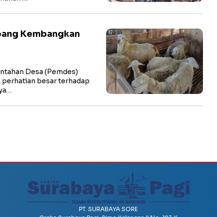
pang Kembangkan
ntahan Desa (Pemdes)
perhatian besar terhadap
nya…
PT. SURABAYA SORE