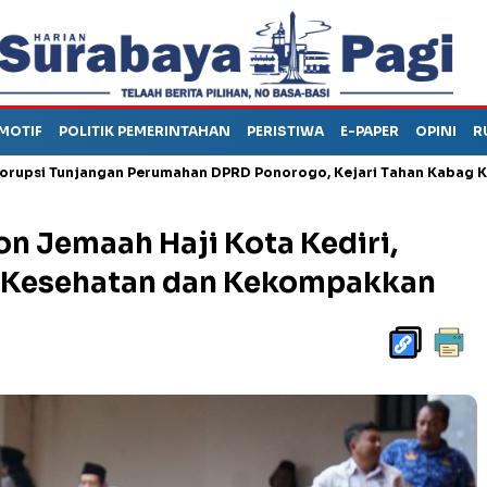
MOTIF
POLITIK PEMERINTAHAN
PERISTIWA
E-PAPER
OPINI
R
unjangan Perumahan DPRD Ponorogo, Kejari Tahan Kabag Keuanga
n Jemaah Haji Kota Kediri,
a Kesehatan dan Kekompakkan