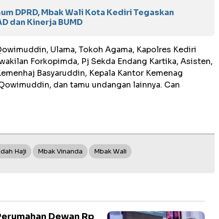
um DPRD, Mbak Wali Kota Kediri Tegaskan
D dan Kinerja BUMD
Qowimuddin, Ulama, Tokoh Agama, Kapolres Kediri
wakilan Forkopimda, Pj Sekda Endang Kartika, Asisten,
 Kemenhaj Basyaruddin, Kepala Kantor Kemenag
 Qowimuddin, dan tamu undangan lainnya. Can
adah Haji
Mbak Vinanda
Mbak Wali
 Perumahan Dewan Rp