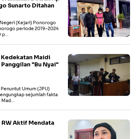
go Sunarto Ditahan
egeri (Kejari) Ponorogo
norogo periode 2019–2024
D p…
i Kedekatan Maidi
 Panggilan "Bu Nyai"
 Penuntut Umum (JPU)
engungkap sejumlah fakta
a Mad…
 RW Aktif Mendata