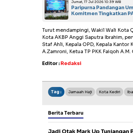
Jumat, 17 Jul 2026 10:39 WIB
Paripurna Pandangan Um
Komitmen Tingkatkan PA
Turut mendampingi, Wakil Wali Kota 
Kota AKBP Anggi Saputra Ibrahim, per
Staf Ahli, Kepala OPD, Kepala Kantor
A.Zamroni, Ketua TP PKK Faiqoh A.M.
Editor :
Redaksi
Tag :
Jamaah Haji
Kota Kediri
Ib
Berita Terbaru
Jadi Otak Mark Up Tunjangan