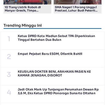
10 Tiang Listrik Roboh di
SMA Negeri 1 Porong Unggul
Manyar Gresik, Timpa
Prestasi, Luhur Budi Pekerti
Kendaraan Proyek dan
Undang Wali Murid dalam
Lumpuhkan Lalu Lintas
Sosialisasi Program Sekolah
Trending Minggu Ini
Ketua DPRD Kota Madiun Sebut TPA Diperkirakan
1
Tinggal Bertahan Dua Bulan
Empat Pejabat Baru ESDM, Dilantik Bahlil
2
KEUSILAN DOKTER BENI, ARAHKAN PASIEN KE
3
KAMAR JENASAH, DISOROT
Jadi Otak Mark Up Tunjangan Perumahan Dewan Rp
4
3,6 M, Eks Ketua DPRD Ponorogo Sunarto Ditahan