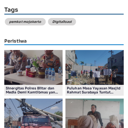
Tags
pemkot mojokerto
Digitalisasi
Peristiwa
Sinergitas Polres Blitar dan
Puluhan Masa Yayasan Masjid
Media Demi Kamtibmas yang
Rahmat Surabaya Tuntut
Kondusif
Pengembalian Tanah Wakaf di
Pandigiling