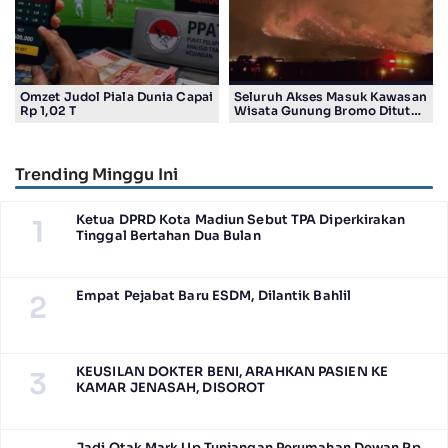
Omzet Judol Piala Dunia Capai
Seluruh Akses Masuk Kawasan
Rp 1,02 T
Wisata Gunung Bromo Ditutup
Total
Trending Minggu Ini
Ketua DPRD Kota Madiun Sebut TPA Diperkirakan
1
Tinggal Bertahan Dua Bulan
Empat Pejabat Baru ESDM, Dilantik Bahlil
2
KEUSILAN DOKTER BENI, ARAHKAN PASIEN KE
3
KAMAR JENASAH, DISOROT
Jadi Otak Mark Up Tunjangan Perumahan Dewan Rp