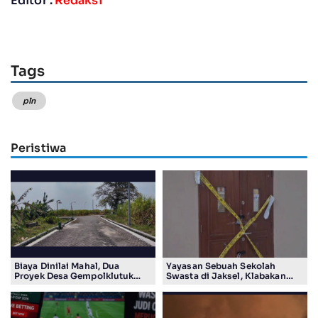
Editor :
Redaksi
Tags
pln
Peristiwa
Biaya Dinilai Mahal, Dua
Yayasan Sebuah Sekolah
Proyek Desa Gempolklutuk
Swasta di Jaksel, Klabakan
Diduga Jadi Ajang Korupsi
Dituding Simpan Senpi