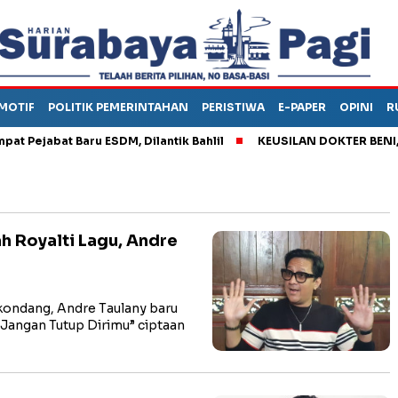
MOTIF
POLITIK PEMERINTAHAN
PERISTIWA
E-PAPER
OPINI
R
jabat Baru ESDM, Dilantik Bahlil
KEUSILAN DOKTER BENI, ARA
h Royalti Lagu, Andre
ondang, Andre Taulany baru
 Jangan Tutup Dirimu” ciptaan