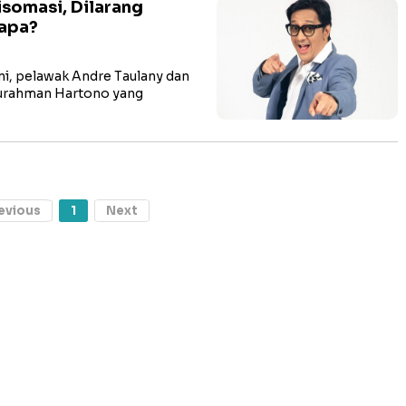
isomasi, Dilarang
napa?
i, pelawak Andre Taulany dan
Surahman Hartono yang
evious
1
Next