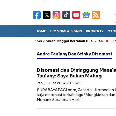
HOME
EKONOMI & BISNIS
PROPERTY
OTO
n Sebut TPA Diperkirakan Tinggal Bertahan Dua Bulan
Empat Pe
Andre Taulany Dan Stinky Disomasi
Disomasi dan Disinggung Masala
Taulany: Saya Bukan Maling
Rabu, 10 Jan 2024 15:08 WIB
SURABAYAPAGI.com, Jakarta - Komedian k
saja disomasi terkait lagu “Mungkinkah dan
Ndhank Surahman Hart…