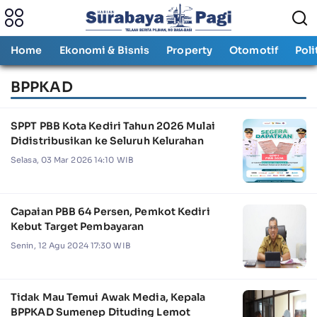
Home
Ekonomi & Bisnis
Property
Otomotif
Poli
BPPKAD
SPPT PBB Kota Kediri Tahun 2026 Mulai
Didistribusikan ke Seluruh Kelurahan
Selasa, 03 Mar 2026 14:10 WIB
Capaian PBB 64 Persen, Pemkot Kediri
Kebut Target Pembayaran
Senin, 12 Agu 2024 17:30 WIB
Tidak Mau Temui Awak Media, Kepala
BPPKAD Sumenep Dituding Lemot