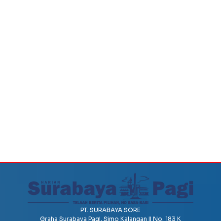
PT. SURABAYA SORE
Graha Surabaya Pagi, Simo Kalangan II No. 183 K