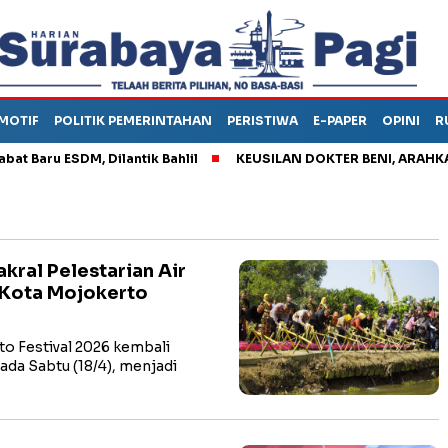
MOTIF
POLITIK PEMERINTAHAN
PERISTIWA
E-PAPER
OPINI
R
ru ESDM, Dilantik Bahlil
KEUSILAN DOKTER BENI, ARAHKAN PAS
akral Pelestarian Air
 Kota Mojokerto
 Festival 2026 kembali
da Sabtu (18/4), menjadi