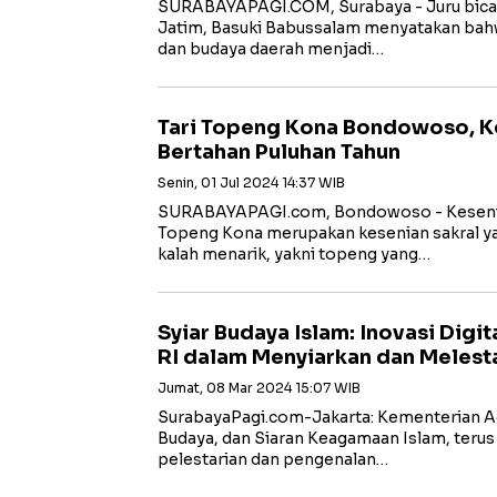
SURABAYAPAGI.COM, Surabaya - Juru bicar
Jatim, Basuki Babussalam menyatakan bah
dan budaya daerah menjadi…
Tari Topeng Kona Bondowoso, K
Bertahan Puluhan Tahun
Senin, 01 Jul 2024 14:37 WIB
SURABAYAPAGI.com, Bondowoso - Kesenia
Topeng Kona merupakan kesenian sakral ya
kalah menarik, yakni topeng yang…
Syiar Budaya Islam: Inovasi Dig
RI dalam Menyiarkan dan Melest
Jumat, 08 Mar 2024 15:07 WIB
SurabayaPagi.com-Jakarta: Kementerian Ag
Budaya, dan Siaran Keagamaan Islam, terus
pelestarian dan pengenalan…