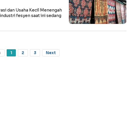
si dan Usaha Kecil Menengah
ndustri fesyen saat ini sedang
s
1
2
3
Next