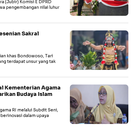
a (Jubir) Komisi E DPRD
wa pengembangan nilai luhur
esenian Sakral
n khas Bondowoso, Tari
ng terdapat unsur yang tak
ital Kementerian Agama
arikan Budaya Islam
ama RI melalui Subdit Seni,
 berinovasi dalam upaya