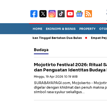
HOME
EKONOMI & BISNIS
PROPERTY
OTO
TPA Diperkirakan Tinggal Bertahan Dua Bulan
Empat Pejabat Ba
Budaya
Mojotirto Festival 2026: Ritual S
dan Penguatan Identitas Budaya
Minggu, 19 Apr 2026 10:19 WIB
SURABAYAPAGI.com, Mojokerto - Mojotirto
digelar dengan khidmat dan penuh makna pa
simbol rasa syukur sekaligus…