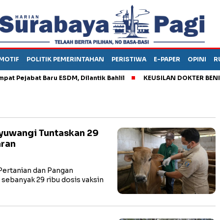
MOTIF
POLITIK PEMERINTAHAN
PERISTIWA
E-PAPER
OPINI
R
jabat Baru ESDM, Dilantik Bahlil
KEUSILAN DOKTER BENI, ARA
yuwangi Tuntaskan 29
aran
ertanian dan Pangan
sebanyak 29 ribu dosis vaksin