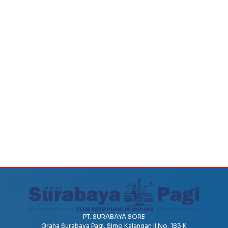
PT. SURABAYA SORE
Graha Surabaya Pagi, Simo Kalangan II No. 183 K