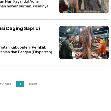
 Hari Raya Idul Adha
han hewan kurban. Pasalnya
si Daging Sapi di
intah Kabupaten (Pemkab)
tanian dan Pangan (Dispertan)
evious
1
Next