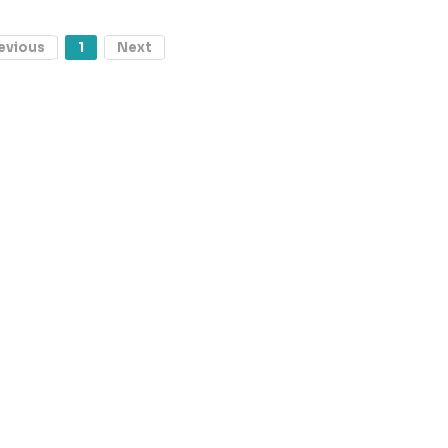
evious
1
Next