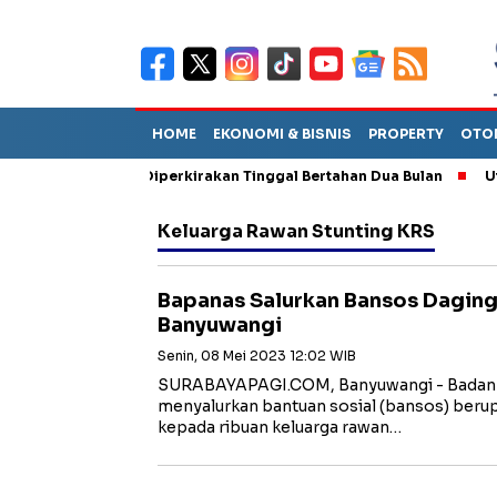
HOME
EKONOMI & BISNIS
PROPERTY
OTO
un Sebut TPA Diperkirakan Tinggal Bertahan Dua Bulan
Utang P
Keluarga Rawan Stunting KRS
Bapanas Salurkan Bansos Daging
Banyuwangi
Senin, 08 Mei 2023 12:02 WIB
SURABAYAPAGI.COM, Banyuwangi - Badan 
menyalurkan bantuan sosial (bansos) berup
kepada ribuan keluarga rawan…