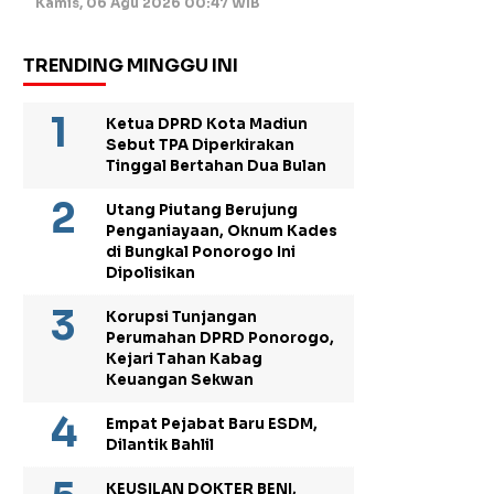
Kamis, 06 Agu 2026 00:47 WIB
TRENDING MINGGU INI
Ketua DPRD Kota Madiun
Sebut TPA Diperkirakan
Tinggal Bertahan Dua Bulan
Utang Piutang Berujung
Penganiayaan, Oknum Kades
di Bungkal Ponorogo Ini
Dipolisikan
Korupsi Tunjangan
Perumahan DPRD Ponorogo,
Kejari Tahan Kabag
Keuangan Sekwan
Empat Pejabat Baru ESDM,
Dilantik Bahlil
KEUSILAN DOKTER BENI,