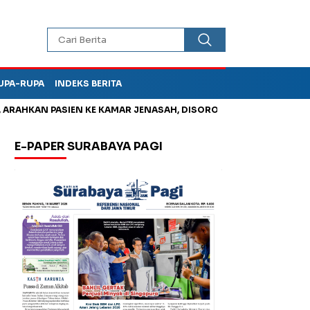
UPA-RUPA
INDEKS BERITA
KAN PASIEN KE KAMAR JENASAH, DISOROT
Kurangi Timbunan S
E-PAPER SURABAYA PAGI