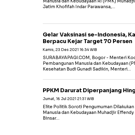
Manusia dan Kebudayaan RI (PMK) Muhadji
Jatim Khofifah Indar Parawansa,…
Gelar Vaksinasi se-Indonesia, K
Berpacu Kejar Target 70 Persen
Kamis, 23 Des 2021 16:34 WIB
SURABAYAPAGI.COM, Bogor - Menteri Koo
Pembangunan Manusia dan Kebudayaan (PM
Kesehatan Budi Gunadi Sadikin, Menteri…
PPKM Darurat Diperpanjang Hing
Jumat, 16 Jul 2021 21:31 WIB
Elite Politik Soroti Pengumuman Dilakuk
Manusia dan Kebudayaan Muhadjir Effendy d
Binsar…