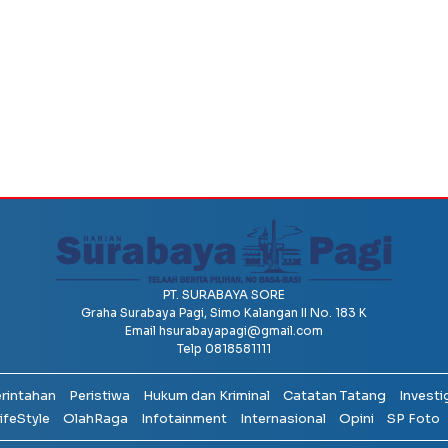
PT. SURABAYA SORE
Graha Surabaya Pagi, Simo Kalangan II No. 183 K
Email
hsurabayapagi@gmail.com
Telp 0818581111
erintahan
Peristiwa
Hukum dan Kriminal
Catatan Tatang
Investi
ifeStyle
OlahRaga
Infotainment
Internasional
Opini
SP Foto