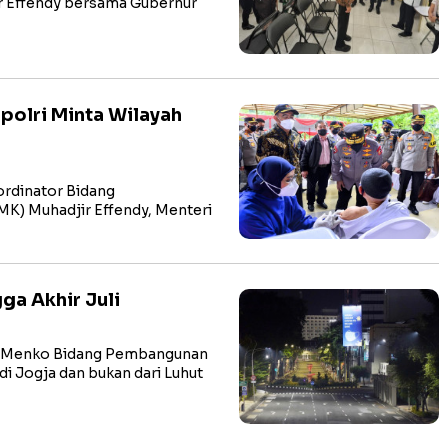
r Effendy bersama Gubernur
apolri Minta Wilayah
rdinator Bidang
K) Muhadjir Effendy, Menteri
ga Akhir Juli
an Menko Bidang Pembangunan
i Jogja dan bukan dari Luhut