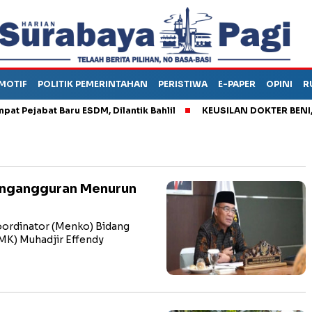
MOTIF
POLITIK PEMERINTAHAN
PERISTIWA
E-PAPER
OPINI
R
jabat Baru ESDM, Dilantik Bahlil
KEUSILAN DOKTER BENI, ARAH
engangguran Menurun
ordinator (Menko) Bidang
K) Muhadjir Effendy