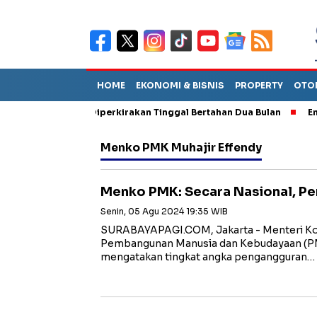
HOME
EKONOMI & BISNIS
PROPERTY
OTO
n Sebut TPA Diperkirakan Tinggal Bertahan Dua Bulan
Empat Pe
Menko PMK Muhajir Effendy
Menko PMK: Secara Nasional, P
Senin, 05 Agu 2024 19:35 WIB
SURABAYAPAGI.COM, Jakarta - Menteri Ko
Pembangunan Manusia dan Kebudayaan (PM
mengatakan tingkat angka pengangguran…