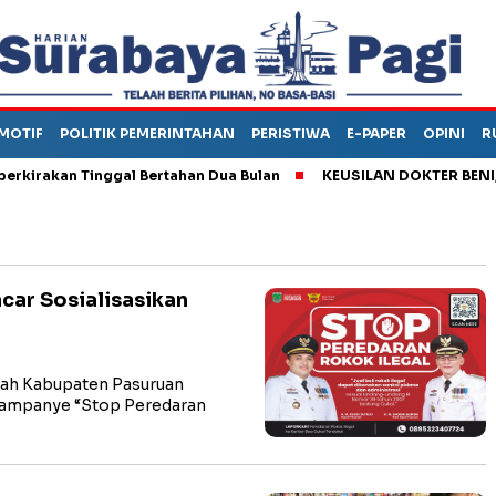
MOTIF
POLITIK PEMERINTAHAN
PERISTIWA
E-PAPER
OPINI
R
akan Tinggal Bertahan Dua Bulan
KEUSILAN DOKTER BENI, ARA
ar Sosialisasikan
ah Kabupaten Pasuruan
kampanye “Stop Peredaran