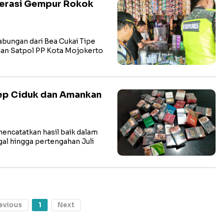
perasi Gempur Rokok
ungan dari Bea Cukai Tipe
an Satpol PP Kota Mojokerto
cep Ciduk dan Amankan
encatatkan hasil baik dalam
al hingga pertengahan Juli
evious
1
Next