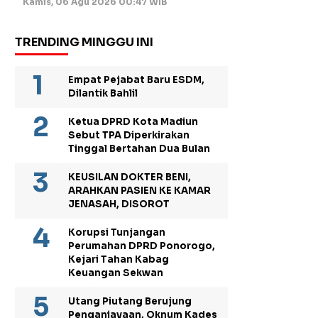
Kamis, 06 Agu 2026 00:47 WIB
TRENDING MINGGU INI
Empat Pejabat Baru ESDM,
Dilantik Bahlil
Ketua DPRD Kota Madiun
Sebut TPA Diperkirakan
Tinggal Bertahan Dua Bulan
KEUSILAN DOKTER BENI,
ARAHKAN PASIEN KE KAMAR
JENASAH, DISOROT
Korupsi Tunjangan
Perumahan DPRD Ponorogo,
Kejari Tahan Kabag
Keuangan Sekwan
Utang Piutang Berujung
Penganiayaan, Oknum Kades