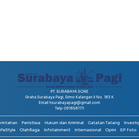
PT. SURABAYA SORE
Graha Surabaya Pagi, Simo Kalangan II No. 183 K
Email
hsurabayapagi@gmail.com
Telp 0818581111
erintahan
Peristiwa
Hukum dan Kriminal
Catatan Tatang
Investi
ifeStyle
OlahRaga
Infotainment
Internasional
Opini
SP Foto