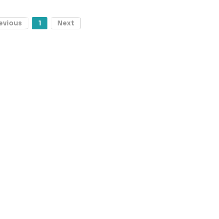
evious
1
Next