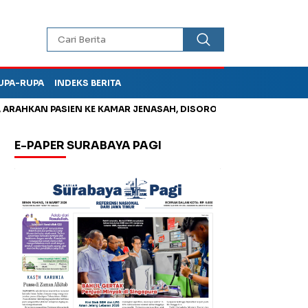
UPA-RUPA
INDEKS BERITA
HKAN PASIEN KE KAMAR JENASAH, DISOROT
Jadi Otak Mark Up
E-PAPER SURABAYA PAGI