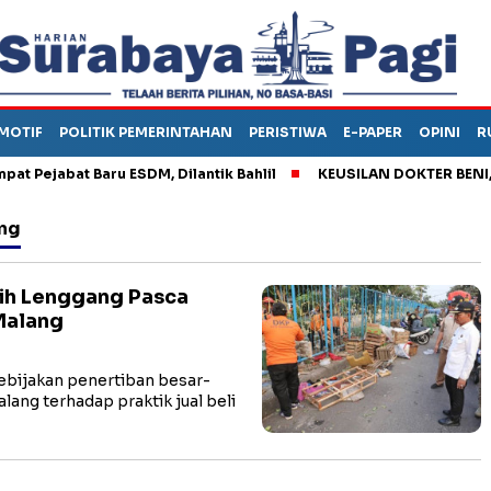
MOTIF
POLITIK PEMERINTAHAN
PERISTIWA
E-PAPER
OPINI
R
ejabat Baru ESDM, Dilantik Bahlil
KEUSILAN DOKTER BENI, ARA
ang
ih Lenggang Pasca
Malang
bijakan penertiban besar-
ang terhadap praktik jual beli