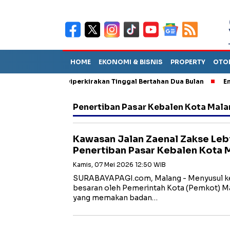
HOME
EKONOMI & BISNIS
PROPERTY
OTO
un Sebut TPA Diperkirakan Tinggal Bertahan Dua Bulan
Empat P
Penertiban Pasar Kebalen Kota Mal
Kawasan Jalan Zaenal Zakse Leb
Penertiban Pasar Kebalen Kota 
Kamis, 07 Mei 2026 12:50 WIB
SURABAYAPAGI.com, Malang - Menyusul ke
besaran oleh Pemerintah Kota (Pemkot) Mal
yang memakan badan…