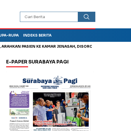
UPA-RUPA
INDEKS BERITA
HKAN PASIEN KE KAMAR JENASAH, DISOROT
Jadi Otak Mark Up 
E-PAPER SURABAYA PAGI