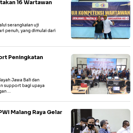
takan 16 Wartawan
ui serangkaian uji
i penuh, yang dimulai dari
ort Peningkatan
yah Jawa Bali dan
n support bagi upaya
gan …
PWI Malang Raya Gelar