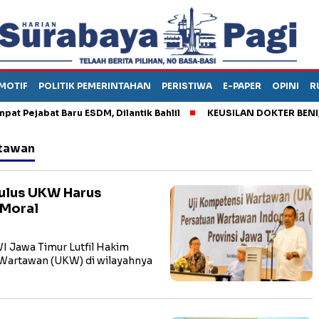
MOTIF
POLITIK PEMERINTAHAN
PERISTIWA
E-PAPER
OPINI
R
jabat Baru ESDM, Dilantik Bahlil
KEUSILAN DOKTER BENI, ARA
rtawan
Lulus UKW Harus
 Moral
 Jawa Timur Lutfil Hakim
Wartawan (UKW) di wilayahnya