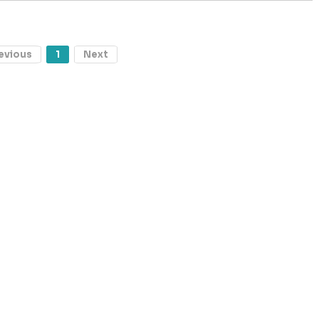
evious
1
Next