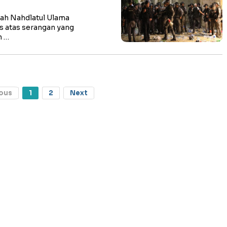
ah Nahdlatul Ulama
s atas serangan yang
h …
ous
1
2
Next