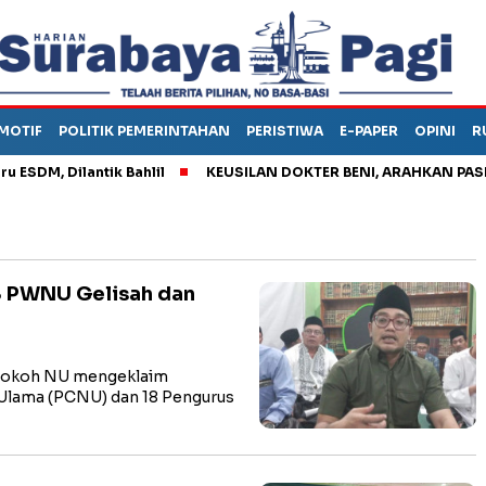
MOTIF
POLITIK PEMERINTAHAN
PERISTIWA
E-PAPER
OPINI
R
, Dilantik Bahlil
KEUSILAN DOKTER BENI, ARAHKAN PASIEN K
8 PWNU Gelisah dan
 tokoh NU mengeklaim
Ulama (PCNU) dan 18 Pengurus