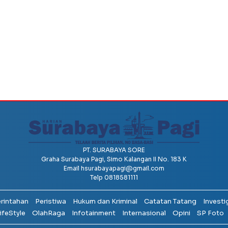
PT. SURABAYA SORE
Graha Surabaya Pagi, Simo Kalangan II No. 183 K
Email
hsurabayapagi@gmail.com
Telp 0818581111
erintahan
Peristiwa
Hukum dan Kriminal
Catatan Tatang
Investi
ifeStyle
OlahRaga
Infotainment
Internasional
Opini
SP Foto