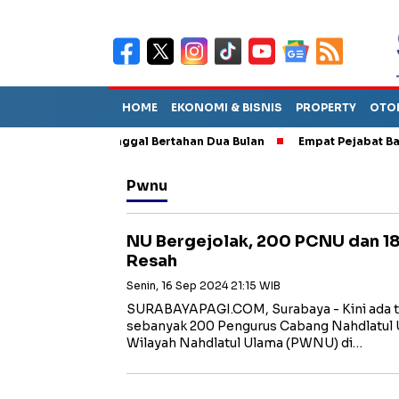
HOME
EKONOMI & BISNIS
PROPERTY
OTO
erkirakan Tinggal Bertahan Dua Bulan
Empat Pejabat Baru ESDM
Pwnu
NU Bergejolak, 200 PCNU dan 1
Resah
Senin, 16 Sep 2024 21:15 WIB
SURABAYAPAGI.COM, Surabaya - Kini ada
sebanyak 200 Pengurus Cabang Nahdlatul 
Wilayah Nahdlatul Ulama (PWNU) di…