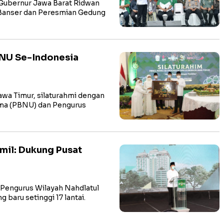
bernur Jawa Barat Ridwan
Banser dan Peresmian Gedung
NU Se-Indonesia
a Timur, silaturahmi dengan
ma (PBNU) dan Pengurus
mil: Dukung Pusat
engurus Wilayah Nahdlatul
aru setinggi 17 lantai.