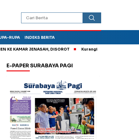
UPA-RUPA
INDEKS BERITA
E KAMAR JENASAH, DISOROT
Kurangi Timbunan Sampah TPA Beno
E-PAPER SURABAYA PAGI