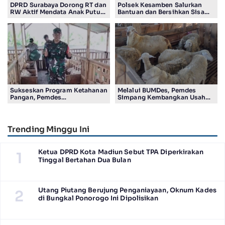
DPRD Surabaya Dorong RT dan
Polsek Kesamben Salurkan
RW Aktif Mendata Anak Putus
Bantuan dan Bersihkan Sisa
Sekolah
Insiden kebakaran Rumah
Kakek Sukatin
Sukseskan Program Ketahanan
Melalui BUMDes, Pemdes
Pangan, Pemdes
Simpang Kembangkan Usaha
Cangkringturi Usaha Ternak
Ternak Kambing
Kambing
Trending Minggu Ini
Ketua DPRD Kota Madiun Sebut TPA Diperkirakan
1
Tinggal Bertahan Dua Bulan
Utang Piutang Berujung Penganiayaan, Oknum Kades
2
di Bungkal Ponorogo Ini Dipolisikan