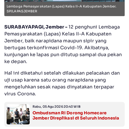
Lembaga Pemasyarakatan (Lapas) Kelas II-A Kabupaten Jember.
SP/LAPASJEMBER
SURABAYAPAGI, Jember -
12 penghuni Lembaga
Pemasyarakatan (Lapas) Kelas II-A Kabupaten
Jember, baik narapidana maupun sipir yang
bertugas terkonfirmasi Covid-19. Akibatnya,
kunjungan ke lapas pun ditutup sampai dua pekan
ke depan.
Hal ini diketahui setelah dilakukan pelacakan dan
uji usap karena satu orang narapidana yang
mengeluhkan sesak napas dinyatakan terpapar
virus Corona.
Rabu, 05 Agu 2026 20:43 WIB
Ombudsman RI Dorong Homecare
Jember Direplikasi di Seluruh Indonesia