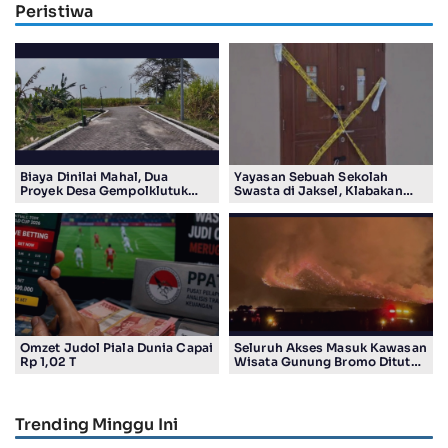
Peristiwa
Biaya Dinilai Mahal, Dua
Yayasan Sebuah Sekolah
Proyek Desa Gempolklutuk
Swasta di Jaksel, Klabakan
Diduga Jadi Ajang Korupsi
Dituding Simpan Senpi
Omzet Judol Piala Dunia Capai
Seluruh Akses Masuk Kawasan
Rp 1,02 T
Wisata Gunung Bromo Ditutup
Total
Trending Minggu Ini