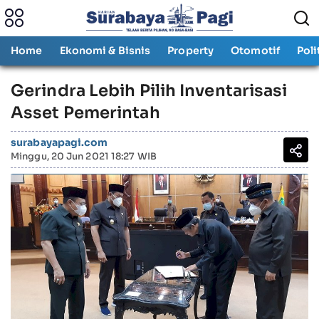
Home
Ekonomi & Bisnis
Property
Otomotif
Poli
Gerindra Lebih Pilih Inventarisasi
Asset Pemerintah
surabayapagi.com
Minggu, 20 Jun 2021 18:27 WIB