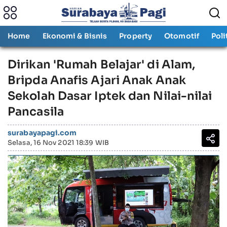
Home
Ekonomi & Bisnis
Property
Otomotif
Poli
Dirikan 'Rumah Belajar' di Alam,
Bripda Anafis Ajari Anak Anak
Sekolah Dasar Iptek dan Nilai-nilai
Pancasila
surabayapagi.com
Selasa, 16 Nov 2021 18:39 WIB