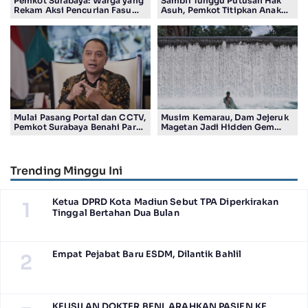
Pemkot Surabaya: Warga yang
Sambil Tunggu Putusan Hak
Rekam Aksi Pencurian Fasum
Asuh, Pemkot Titipkan Anak
Bakal Dapat Insentif Rp300
Pasutri Viral ke Rumah
Ribu
Aman Kota Surabaya
Mulai Pasang Portal dan CCTV,
Musim Kemarau, Dam Jejeruk
Pemkot Surabaya Benahi Parkir
Magetan Jadi Hidden Gem
Makam Keputih
Gratis Bernuansa Alam
Trending Minggu Ini
Ketua DPRD Kota Madiun Sebut TPA Diperkirakan
1
Tinggal Bertahan Dua Bulan
Empat Pejabat Baru ESDM, Dilantik Bahlil
2
KEUSILAN DOKTER BENI, ARAHKAN PASIEN KE