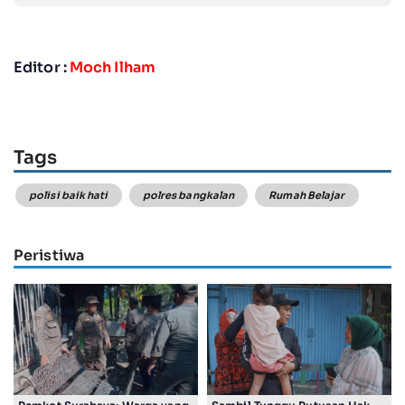
Editor :
Moch Ilham
Tags
polisi baik hati
polres bangkalan
Rumah Belajar
Peristiwa