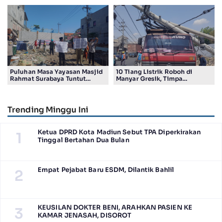
Ashar Berjamaah Bersama
Kondusif
Pengurus
Puluhan Masa Yayasan Masjid
10 Tiang Listrik Roboh di
Rahmat Surabaya Tuntut
Manyar Gresik, Timpa
Pengembalian Tanah Wakaf di
Kendaraan Proyek dan
Pandigiling
Lumpuhkan Lalu Lintas
Trending Minggu Ini
Ketua DPRD Kota Madiun Sebut TPA Diperkirakan
1
Tinggal Bertahan Dua Bulan
Empat Pejabat Baru ESDM, Dilantik Bahlil
2
KEUSILAN DOKTER BENI, ARAHKAN PASIEN KE
3
KAMAR JENASAH, DISOROT