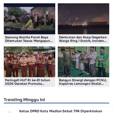
Seorang Wanita Paruh Baya
Dentuman dan Asap Gegerkan
Ditemukan Tewas Mengapung
Warga Ring 1 Gresik, Insiden
di Kolam Ikan Koi
Diduga Terjadi di Smelter PT
Smelting
Peringati HUT RI ke-81 tahun
Bangun Sinergi dengan PCNU,
2026 Gerakan Pramuka
Kapolres Lamongan Shalat
Kwartir Ranting Jabon, Gelar
Ashar Berjamaah Bersama
RALLY HIKING, Trophy bergilir
Pengurus
Camat Jabon
Trending Minggu Ini
Ketua DPRD Kota Madiun Sebut TPA Diperkirakan