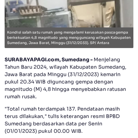
Kondisi salah satu rumah yang mengalami kerusakan pascagempa
berkekuatan 4,8 magnitudo yang mengguncang wilayah Kabupaten
Sumedang, Jawa Barat, Minggu (31/12/2033). SP/ Antara
SURABAYAPAGI.com, Sumedang -
Menjelang
Tahun Baru 2024, wilayah Kabupaten Sumedang,
Jawa Barat pada Minggu (31/12/2023) kemarin
pukul 20.34 WIB diguncang gempa dengan
magnitudo (M) 4,8 hingga menyebabkan ratusan
rumah rusak.
"Total rumah terdampak 137. Pendataan masih
terus dilakukan," tulis keterangan resmi BPBD
Sumedang berdasarkan data per Senin
(01/01/2023) pukul 00.00 WIB.