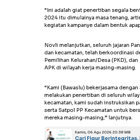
“Ini adalah giat penertiban segala 
2024 itu dimulainya masa tenang, art
kegiatan kampanye dalam bentuk apapu
Novli melanjutkan, seluruh jajaran Pa
dan kecamatan, telah berkoordinasi d
Pemilihan Kelurahan/Desa (PKD), dan
APK di wilayah kerja masing-masing.
“Kami (Bawaslu) bekerjasama dengan
melakukan penertiban di seluruh wila
kecamatan, kami sudah instruksikan 
serta Satpol PP Kecamatan untuk ber
mereka masing-masing,” lanjutnya.
Kamis, 06 Agu 2026 20:38 WIB
Cari Figur Berintegrita