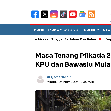
HOME
EKONOMI & BISNIS
PROPERTY
OTO
but TPA Diperkirakan Tinggal Bertahan Dua Bulan
Empat Pejaba
Masa Tenang Pilkada 
KPU dan Bawaslu Mula
Al Qomaruddin
Minggu, 24 Nov 2024 19:30 WIB