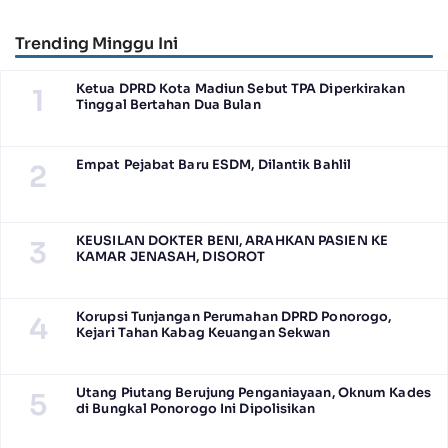
Posyandu Berprestasi Tingkat
Pagi Raditya M. Khadaffi
Jawa Timur 2026
Trending Minggu Ini
Ketua DPRD Kota Madiun Sebut TPA Diperkirakan
1
Tinggal Bertahan Dua Bulan
Empat Pejabat Baru ESDM, Dilantik Bahlil
2
KEUSILAN DOKTER BENI, ARAHKAN PASIEN KE
3
KAMAR JENASAH, DISOROT
Korupsi Tunjangan Perumahan DPRD Ponorogo,
4
Kejari Tahan Kabag Keuangan Sekwan
Utang Piutang Berujung Penganiayaan, Oknum Kades
5
di Bungkal Ponorogo Ini Dipolisikan