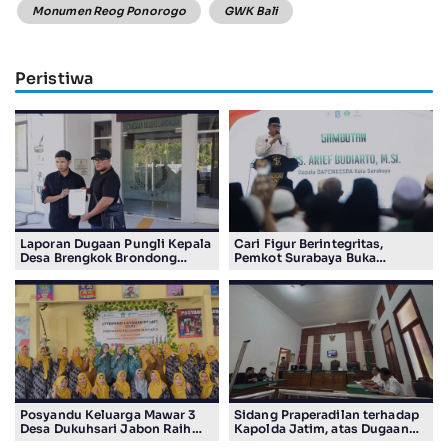
Monumen Reog Ponorogo
GWK Bali
Peristiwa
Laporan Dugaan Pungli Kepala
Cari Figur Berintegritas,
Desa Brengkok Brondong
Pemkot Surabaya Buka
Resmi Diterima Kejari
Pendaftaran Calon Pimpinan
Lamongan
BAZNAS Periode 2026–2031
Posyandu Keluarga Mawar 3
Sidang Praperadilan terhadap
Desa Dukuhsari Jabon Raih
Kapolda Jatim, atas Dugaan
Juara Harapan 1 Lomba
Salah Tahan Pimred Surabaya