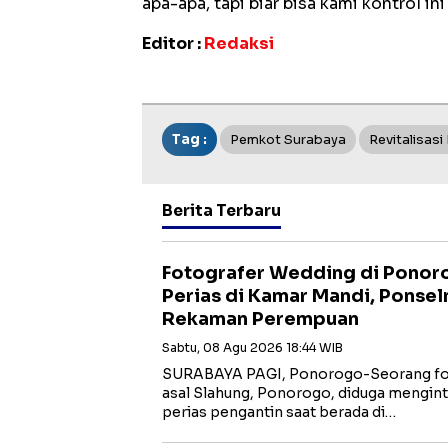
apa-apa, tapi biar bisa kami kontrol in
Editor :
Redaksi
Tag :
Pemkot Surabaya
Revitalisasi
Berita Terbaru
Fotografer Wedding di Ponoro
Perias di Kamar Mandi, Ponse
Rekaman Perempuan
Sabtu, 08 Agu 2026 18:44 WIB
SURABAYA PAGI, Ponorogo-Seorang fotog
asal Slahung, Ponorogo, diduga mengin
perias pengantin saat berada di…