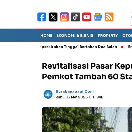
HOME
EKONOMI & BISNIS
PROPERTY
OTO
ebut TPA Diperkirakan Tinggal Bertahan Dua Bulan
Empat Pejab
Revitalisasi Pasar Kep
Pemkot Tambah 60 Sta
Surabayapagi.com
Rabu, 13 Mei 2026 11:11 WIB