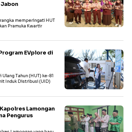
t Jabon
rangka memperingati HUT
kan Pramuka Kwartir
Program EVplore di
i Ulang Tahun (HUT) ke-81
t Induk Distribusi (UID)
 Kapolres Lamongan
ma Pengurus
res Lamongan yang baru