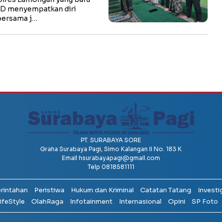
hD menyempatkan diri
bersama j…
PT. SURABAYA SORE
Graha Surabaya Pagi, Simo Kalangan II No. 183 K
Email
hsurabayapagi@gmail.com
Telp 0818581111
erintahan
Peristiwa
Hukum dan Kriminal
Catatan Tatang
Investi
ifeStyle
OlahRaga
Infotainment
Internasional
Opini
SP Foto