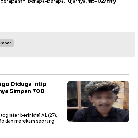
i berapa sih, berapa-berapa," ujarnya.
sb-02/dsy
 Pasar
go Diduga Intip
lnya Simpan 700
rafer berinisial AL (27),
tip dan merekam seorang