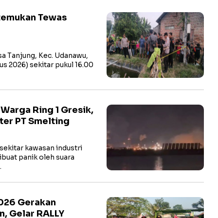
itemukan Tewas
a Tanjung, Kec. Udanawu,
us 2026) sekitar pukul 16.00
arga Ring 1 Gresik,
ter PT Smelting
ekitar kawasan industri
buat panik oleh suara
…
2026 Gerakan
n, Gelar RALLY