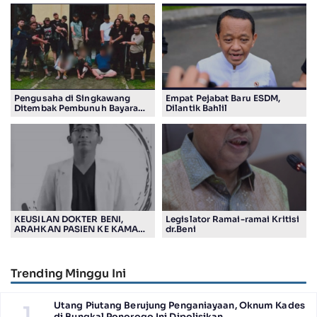
Pengusaha di Singkawang
Empat Pejabat Baru ESDM,
Ditembak Pembunuh Bayaran
Dilantik Bahlil
Suruhan Adiknya
KEUSILAN DOKTER BENI,
Legislator Ramai-ramai Kritisi
ARAHKAN PASIEN KE KAMAR
dr.Beni
JENASAH, DISOROT
Trending Minggu Ini
Utang Piutang Berujung Penganiayaan, Oknum Kades
1