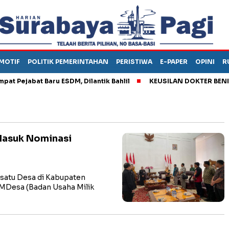
MOTIF
POLITIK PEMERINTAHAN
PERISTIWA
E-PAPER
OPINI
R
ejabat Baru ESDM, Dilantik Bahlil
KEUSILAN DOKTER BENI, AR
Masuk Nominasi
atu Desa di Kabupaten
MDesa (Badan Usaha Milik