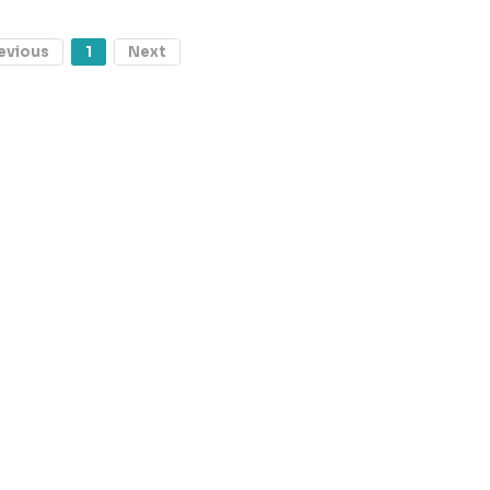
evious
1
Next