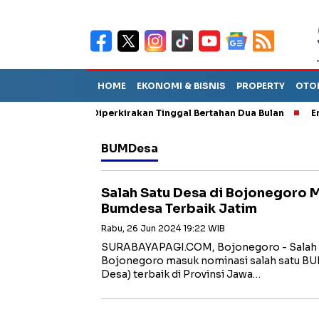
HOME
EKONOMI & BISNIS
PROPERTY
OTO
un Sebut TPA Diperkirakan Tinggal Bertahan Dua Bulan
Empat P
BUMDesa
Salah Satu Desa di Bojonegoro 
Bumdesa Terbaik Jatim
Rabu, 26 Jun 2024 19:22 WIB
SURABAYAPAGI.COM, Bojonegoro - Salah s
Bojonegoro masuk nominasi salah satu BU
Desa) terbaik di Provinsi Jawa…