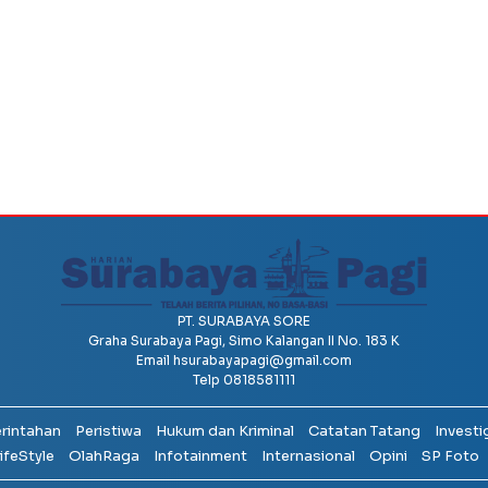
PT. SURABAYA SORE
Graha Surabaya Pagi, Simo Kalangan II No. 183 K
Email
hsurabayapagi@gmail.com
Telp 0818581111
erintahan
Peristiwa
Hukum dan Kriminal
Catatan Tatang
Investi
ifeStyle
OlahRaga
Infotainment
Internasional
Opini
SP Foto