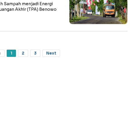
h Sampah menjadi Energi
buangan Akhir (TPA) Benowo
s
1
2
3
Next