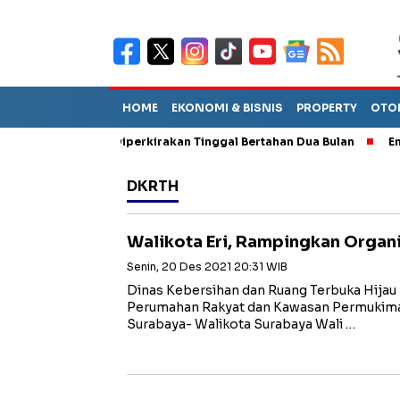
HOME
EKONOMI & BISNIS
PROPERTY
OTO
n Sebut TPA Diperkirakan Tinggal Bertahan Dua Bulan
Empat Pe
DKRTH
Walikota Eri, Rampingkan Organ
Senin, 20 Des 2021 20:31 WIB
Dinas Kebersihan dan Ruang Terbuka Hijau
Perumahan Rakyat dan Kawasan Permuk
Surabaya- Walikota Surabaya Wali …