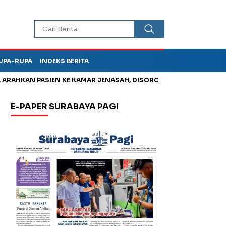
UPA-RUPA
INDEKS BERITA
KAN PASIEN KE KAMAR JENASAH, DISOROT
Jadi Otak Mark Up 
E-PAPER SURABAYA PAGI