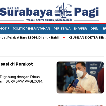
MOTIF
POLITIK PEMERINTAHAN
PERISTIWA
E-PAPER
OPINI
R
jabat Baru ESDM, Dilantik Bahlil
KEUSILAN DOKTER BENI, ARAH
isasi di Pemkot
 Digabung dengan Dinas
iman SURABAYAPAGI.COM,