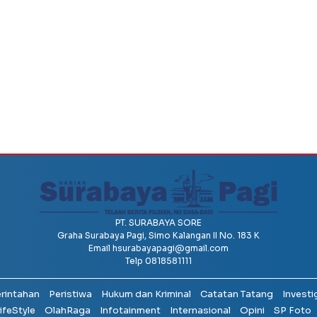
PT. SURABAYA SORE
Graha Surabaya Pagi, Simo Kalangan II No. 183 K
Email
hsurabayapagi@gmail.com
Telp 0818581111
erintahan
Peristiwa
Hukum dan Kriminal
Catatan Tatang
Investi
ifeStyle
OlahRaga
Infotainment
Internasional
Opini
SP Foto