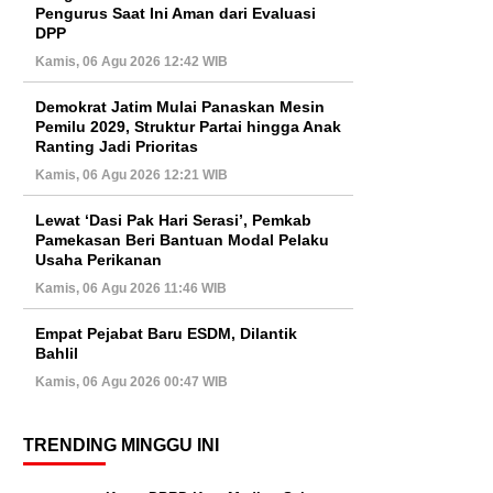
Musda Demokrat Jatim Belum Jelas,
Pengamat: Belum Ada Jaminan
Pengurus Saat Ini Aman dari Evaluasi
DPP
Kamis, 06 Agu 2026 12:42 WIB
Demokrat Jatim Mulai Panaskan
Mesin Pemilu 2029, Struktur Partai
hingga Anak Ranting Jadi Prioritas
Kamis, 06 Agu 2026 12:21 WIB
Lewat ‘Dasi Pak Hari Serasi’, Pemkab
Pamekasan Beri Bantuan Modal
Pelaku Usaha Perikanan
Kamis, 06 Agu 2026 11:46 WIB
Empat Pejabat Baru ESDM, Dilantik
Bahlil
Kamis, 06 Agu 2026 00:47 WIB