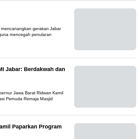
es
rat mencanangkan gerakan
paten/kota guna mencegah
RMI Jabar: Berdakwah
Gubernur Jawa Barat Ridwan
an Komunikasi Pemuda Remaja
 Kamil Paparkan