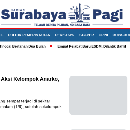
MOTIF
POLITIK PEMERINTAHAN
PERISTIWA
E-PAPER
OPINI
R
akan Tinggal Bertahan Dua Bulan
Empat Pejabat Baru ESDM, Dila
picu Aksi Kelompok
as Air Mata
egang sempat terjadi di
 pada Senin malam (1/9),