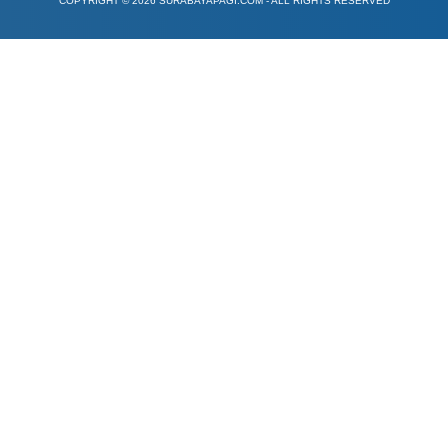
erintahan
Peristiwa
Hukum dan Kriminal
Catatan Tatang
Investi
ifeStyle
OlahRaga
Infotainment
Internasional
Opini
SP Foto
CLAIMER
REDAKSI
PEDOMAN MEDIA SIBER
PRIVACY POL
COPYRIGHT © 2026 SURABAYAPAGI.COM - ALL RIGHTS RESERVED