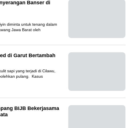
Penyerangan Banser di
dliyin diminta untuk tenang
 NU di Karawang Jawa Barat
bred di Garut
kulit sapi yang terjadi di
entara diperbolehkan pulang.
numpang BIJB
arkan Paket Wisata