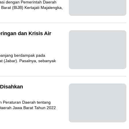
aborasi dengan Pemerintah
sional Jawa Barat (BIJB)
keringan dan Krisis Air
rau panjang berdampak pada
 Barat (Jabar). Pasalnya,
22 Disahkan
gan Peraturan Daerah
an Belanja Daerah Jawa Barat