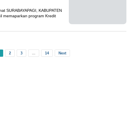
onomi umat SURABAYAPAGI,
arat Ridwan Kamil
2
3
...
14
Next