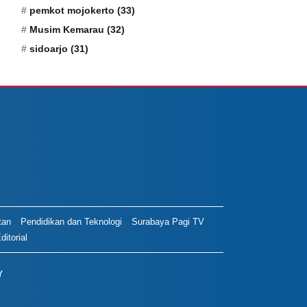
TOPIK POPULER
Pemkot Surabaya
(115)
walikota maidi
(45)
pemkot mojokerto
(33)
Musim Kemarau
(32)
sidoarjo
(31)