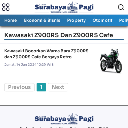
Home
Ekonomi & Bisnis
Property
Otomotif
Poli
Kawasaki Z900RS Dan Z900RS Cafe
Kawasaki Bocorkan Warna Baru Z900RS
dan Z900RS Cafe Bergaya Retro
Jumat, 14 Jun 2024 10:29 WIB
Previous
1
Next