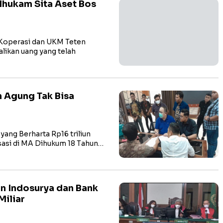
hukam Sita Aset Bos
Koperasi dan UKM Teten
likan uang yang telah
m Agung Tak Bisa
ang Berharta Rp16 triliun
asasi di MA Dihukum 18 Tahun…
n Indosurya dan Bank
iliar