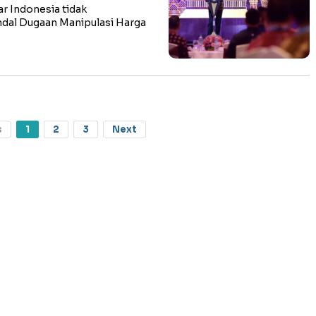
r Indonesia tidak
ndal Dugaan Manipulasi Harga
s
1
2
3
Next