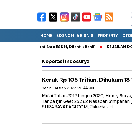
HOME
EKONOMI & BISNIS
PROPERTY
OTO
Empat Pejabat Baru ESDM, Dilantik Bahlil
KEUSILAN DOKTER 
Koperasi Indosurya
Keruk Rp 106 Triliun, Dihukum 18
Senin, 04 Sep 2023 20:44 WIB
Mulai Tahun 2012 hingga 2020, Henry Surya
Tanpa Ijin Gaet 23.362 Nasabah Simpanan 
SURABAYAPAGI.COM, Jakarta - H…