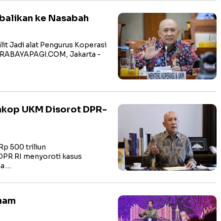
mbalikan ke Nasabah
 Jadi alat Pengurus Koperasi
RABAYAPAGI.COM, Jakarta -
nkop UKM Disorot DPR-
p 500 triliun
DPR RI menyoroti kasus
a …
ham