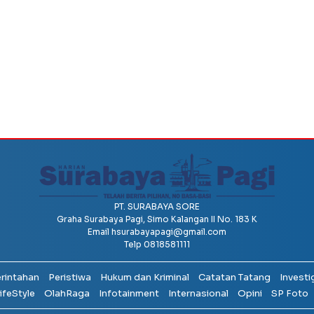
PT. SURABAYA SORE
Graha Surabaya Pagi, Simo Kalangan II No. 183 K
Email
hsurabayapagi@gmail.com
Telp 0818581111
erintahan
Peristiwa
Hukum dan Kriminal
Catatan Tatang
Investi
ifeStyle
OlahRaga
Infotainment
Internasional
Opini
SP Foto