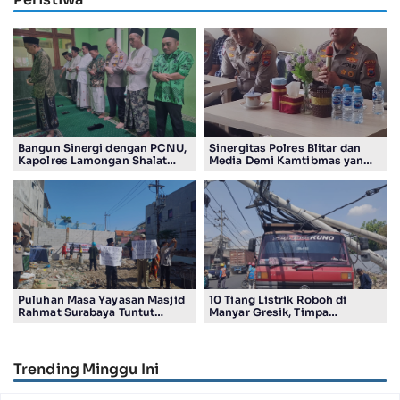
Bangun Sinergi dengan PCNU,
Sinergitas Polres Blitar dan
Kapolres Lamongan Shalat
Media Demi Kamtibmas yang
Ashar Berjamaah Bersama
Kondusif
Pengurus
Puluhan Masa Yayasan Masjid
10 Tiang Listrik Roboh di
Rahmat Surabaya Tuntut
Manyar Gresik, Timpa
Pengembalian Tanah Wakaf di
Kendaraan Proyek dan
Pandigiling
Lumpuhkan Lalu Lintas
Trending Minggu Ini