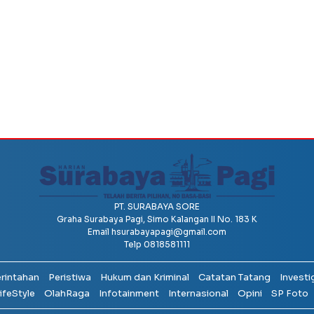
PT. SURABAYA SORE
Graha Surabaya Pagi, Simo Kalangan II No. 183 K
Email
hsurabayapagi@gmail.com
Telp 0818581111
erintahan
Peristiwa
Hukum dan Kriminal
Catatan Tatang
Investi
ifeStyle
OlahRaga
Infotainment
Internasional
Opini
SP Foto