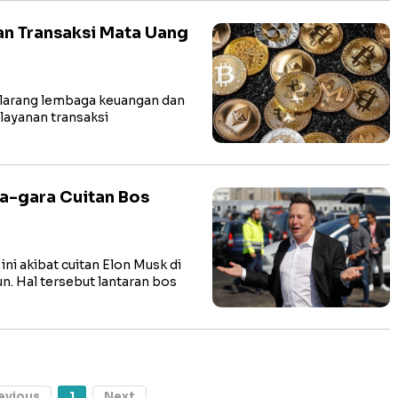
an Transaksi Mata Uang
arang lembaga keuangan dan
ayanan transaksi
ra-gara Cuitan Bos
i akibat cuitan Elon Musk di
n. Hal tersebut lantaran bos
evious
1
Next