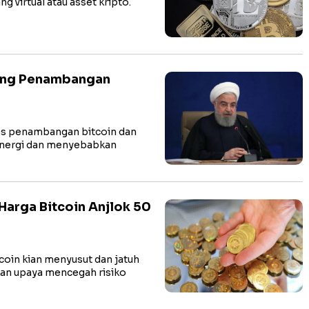
 virtual atau asset kripto.
rang Penambangan
as penambangan bitcoin dan
 energi dan menyebabkan
Harga Bitcoin Anjlok 50
oin kian menyusut dan jatuh
kan upaya mencegah risiko