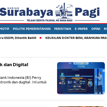
MOTIF
POLITIK PEMERINTAHAN
PERISTIWA
E-PAPER
OPINI
R
, Dilantik Bahlil
KEUSILAN DOKTER BENI, ARAHKAN PASIEN K
k dan Digital
nk Indonesia (BI) Perry
onik dan dugital . Ini untuk