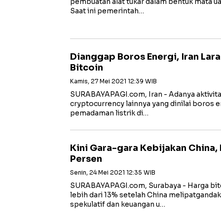
pembuatan alat tukar dalam bentuk mata uang
Saat ini pemerintah…
Dianggap Boros Energi, Iran La
Bitcoin
Kamis, 27 Mei 2021 12:39 WIB
SURABAYAPAGI.com, Iran - Adanya aktivit
cryptocurrency lainnya yang dinilai boros
pemadaman listrik di…
Kini Gara-gara Kebijakan China, 
Persen
Senin, 24 Mei 2021 12:35 WIB
SURABAYAPAGI.com, Surabaya - Harga bitc
lebih dari 13% setelah China melipatganda
spekulatif dan keuangan u…