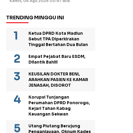
Kamis, 06 Agu 2026 00:47 WIB
TRENDING MINGGU INI
Ketua DPRD Kota Madiun
Sebut TPA Diperkirakan
Tinggal Bertahan Dua Bulan
Empat Pejabat Baru ESDM,
Dilantik Bahlil
KEUSILAN DOKTER BENI,
ARAHKAN PASIEN KE KAMAR
JENASAH, DISOROT
Korupsi Tunjangan
Perumahan DPRD Ponorogo,
Kejari Tahan Kabag
Keuangan Sekwan
Utang Piutang Berujung
Penganiayaan, Oknum Kades