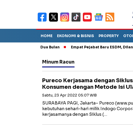
HOME
EKONOMI & BISNIS
PROPERTY
OTO
ggal Bertahan Dua Bulan
Empat Pejabat Baru ESDM, Dilantik Bahl
Minum Racun
Pureco Kerjasama dengan Siklus
Konsumen dengan Metode Isi Ul
Sabtu, 23 Apr 2022 05:07 WIB
SURABAYA PAGI, Jakarta– Pureco (www.pur
kebutuhan sehari-hari milik Indogo Corp
kerjasamanya dengan Siklus (…