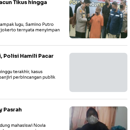
Racun Tikus hingga
mpak lugu, Samino Putro
ojokerto ternyata menyimpan
 Polisi Hamili Pacar
ggu terakhir, kasus
jiri perbincangan publik
y Pasrah
dung mahasiswi Novia