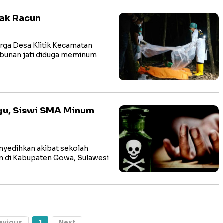
gak Racun
ga Desa Klitik Kecamatan
bunan jati diduga meminum
gu, Siswi SMA Minum
yedihkan akibat sekolah
un di Kabupaten Gowa, Sulawesi
evious
1
Next