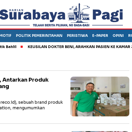
MOTIF
POLITIK PEMERINTAHAN
PERISTIWA
E-PAPER
OPINI
R
il
KEUSILAN DOKTER BENI, ARAHKAN PASIEN KE KAMAR JENAS
, Antarkan Produk
ang
eco.id), sebuah brand produk
oration, mengumumkan