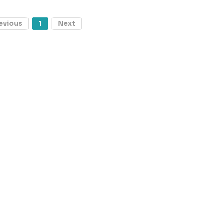
evious
1
Next