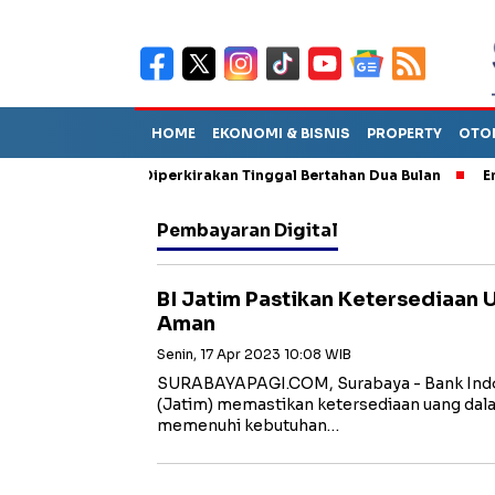
HOME
EKONOMI & BISNIS
PROPERTY
OTO
iun Sebut TPA Diperkirakan Tinggal Bertahan Dua Bulan
Empat 
Pembayaran Digital
BI Jatim Pastikan Ketersediaan 
Aman
Senin, 17 Apr 2023 10:08 WIB
SURABAYAPAGI.COM, Surabaya - Bank Indon
(Jatim) memastikan ketersediaan uang dal
memenuhi kebutuhan…