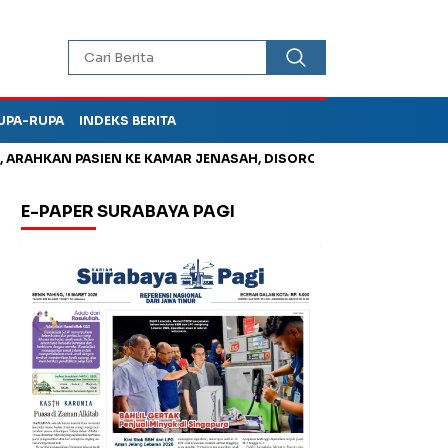
UPA-RUPA
INDEKS BERITA
AHKAN PASIEN KE KAMAR JENASAH, DISOROT
Jadi Otak Mark U
E-PAPER SURABAYA PAGI