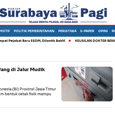
MOTIF
POLITIK PEMERINTAHAN
PERISTIWA
E-PAPER
OPINI
R
Pejabat Baru ESDM, Dilantik Bahlil
KEUSILAN DOKTER BENI, AR
Uang di Jalur Mudik
esia (BI) Provinsi Jawa Timur
am bentuk cetak fisik mampu