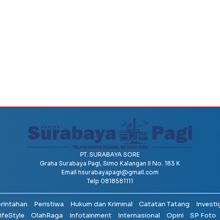
PT. SURABAYA SORE
Graha Surabaya Pagi, Simo Kalangan II No. 183 K
Email
hsurabayapagi@gmail.com
Telp 0818581111
erintahan
Peristiwa
Hukum dan Kriminal
Catatan Tatang
Investi
ifeStyle
OlahRaga
Infotainment
Internasional
Opini
SP Foto