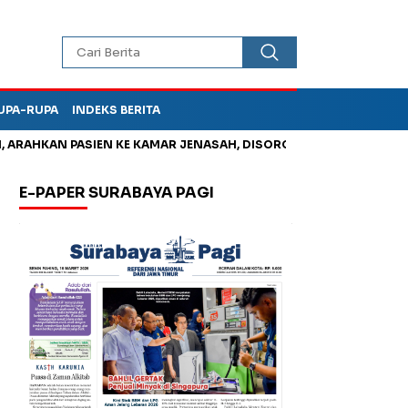
UPA-RUPA
INDEKS BERITA
AHKAN PASIEN KE KAMAR JENASAH, DISOROT
Jadi Otak Mark U
E-PAPER SURABAYA PAGI