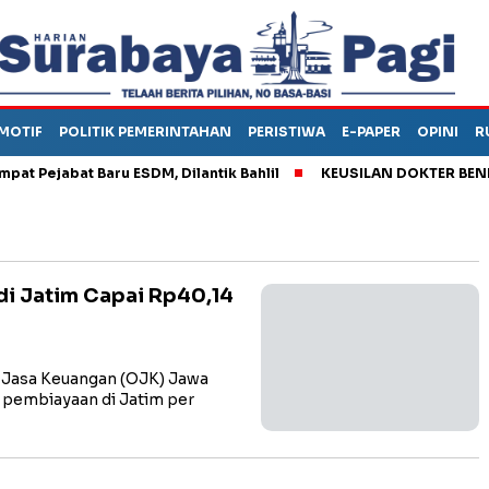
MOTIF
POLITIK PEMERINTAHAN
PERISTIWA
E-PAPER
OPINI
R
ejabat Baru ESDM, Dilantik Bahlil
KEUSILAN DOKTER BENI, AR
di Jatim Capai Rp40,14
Jasa Keuangan (OJK) Jawa
 pembiayaan di Jatim per