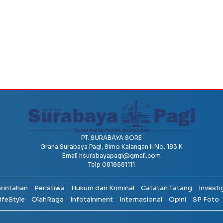
PT. SURABAYA SORE
Graha Surabaya Pagi, Simo Kalangan II No. 183 K
Email
hsurabayapagi@gmail.com
Telp 0818581111
erintahan
Peristiwa
Hukum dan Kriminal
Catatan Tatang
Investi
ifeStyle
OlahRaga
Infotainment
Internasional
Opini
SP Foto