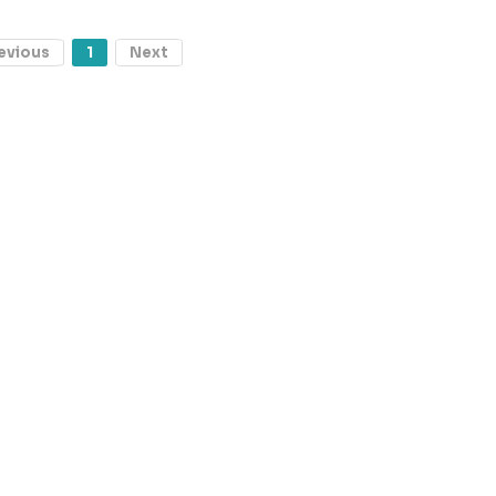
evious
1
Next