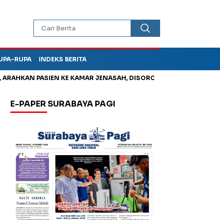
UPA-RUPA
INDEKS BERITA
KAN PASIEN KE KAMAR JENASAH, DISOROT
Jadi Otak Mark Up 
E-PAPER SURABAYA PAGI