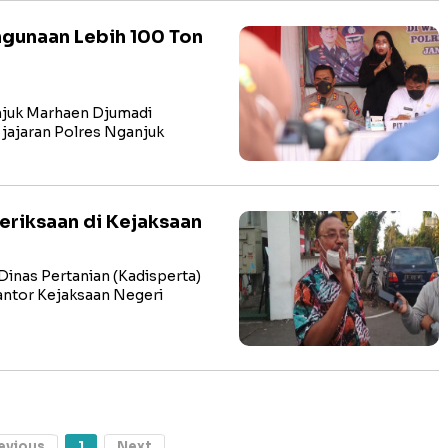
gunaan Lebih 100 Ton
njuk Marhaen Djumadi
jajaran Polres Nganjuk
riksaan di Kejaksaan
as Pertanian (Kadisperta)
antor Kejaksaan Negeri
evious
1
Next