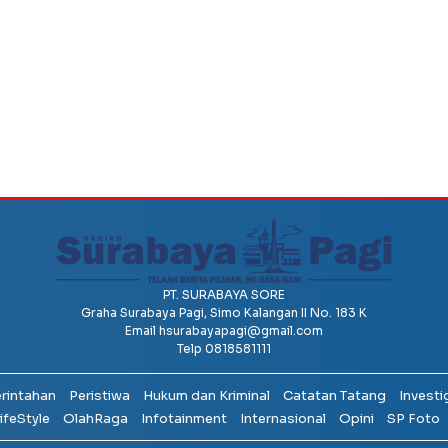
PT. SURABAYA SORE
Graha Surabaya Pagi, Simo Kalangan II No. 183 K
Email
hsurabayapagi@gmail.com
Telp 0818581111
erintahan
Peristiwa
Hukum dan Kriminal
Catatan Tatang
Investi
ifeStyle
OlahRaga
Infotainment
Internasional
Opini
SP Foto