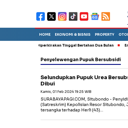
HOME
EKONOMI & BISNIS
PROPERTY
OTO
n Sebut TPA Diperkirakan Tinggal Bertahan Dua Bulan
Empat Pe
Penyelewengan Pupuk Bersubsidi
Selundupkan Pupuk Urea Bersub
Dibui
Kamis, 01 Feb 2024 19:25 WIB
SURABAYAPAGI.COM, Situbondo - Penyidik
(Satreskrim) Kepolisian Resor Situbondo,
tersangka terhadap Herli (43)…