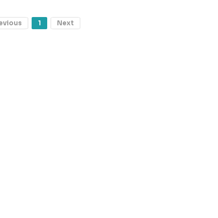
evious
1
Next