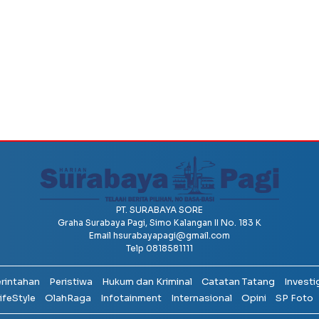
PT. SURABAYA SORE
Graha Surabaya Pagi, Simo Kalangan II No. 183 K
Email
hsurabayapagi@gmail.com
Telp 0818581111
erintahan
Peristiwa
Hukum dan Kriminal
Catatan Tatang
Investi
ifeStyle
OlahRaga
Infotainment
Internasional
Opini
SP Foto