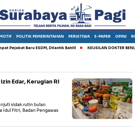
MOTIF
POLITIK PEMERINTAHAN
PERISTIWA
E-PAPER
OPINI
R
ejabat Baru ESDM, Dilantik Bahlil
KEUSILAN DOKTER BENI, ARA
zin Edar, Kerugian RI
uti sidak rutin bulan
Idul Fitri, Badan Pengawas