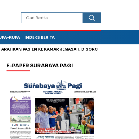
UPA-RUPA
INDEKS BERITA
HKAN PASIEN KE KAMAR JENASAH, DISOROT
Jadi Otak Mark Up
E-PAPER SURABAYA PAGI