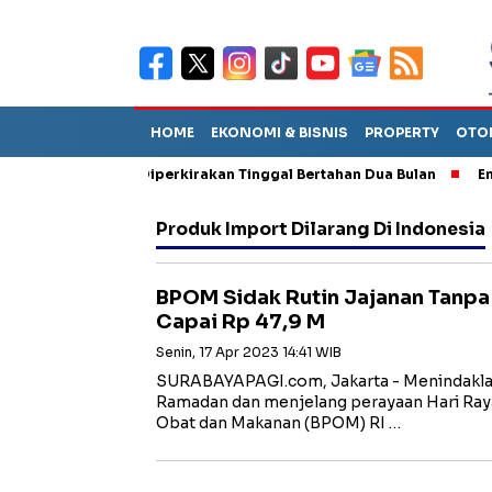
HOME
EKONOMI & BISNIS
PROPERTY
OTO
un Sebut TPA Diperkirakan Tinggal Bertahan Dua Bulan
Empat P
Produk Import Dilarang Di Indonesia
BPOM Sidak Rutin Jajanan Tanpa i
Capai Rp 47,9 M
Senin, 17 Apr 2023 14:41 WIB
SURABAYAPAGI.com, Jakarta - Menindaklanj
Ramadan dan menjelang perayaan Hari Raya 
Obat dan Makanan (BPOM) RI …