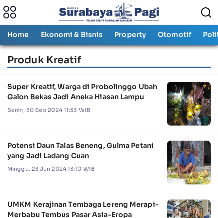
Home
Ekonomi & Bisnis
Property
Otomotif
Poli
Produk Kreatif
Super Kreatif, Warga di Probolinggo Ubah
Galon Bekas Jadi Aneka Hiasan Lampu
Senin, 30 Sep 2024 11:33 WIB
Potensi Daun Talas Beneng, Gulma Petani
yang Jadi Ladang Cuan
Minggu, 23 Jun 2024 13:10 WIB
UMKM Kerajinan Tembaga Lereng Merapi-
Merbabu Tembus Pasar Asia-Eropa