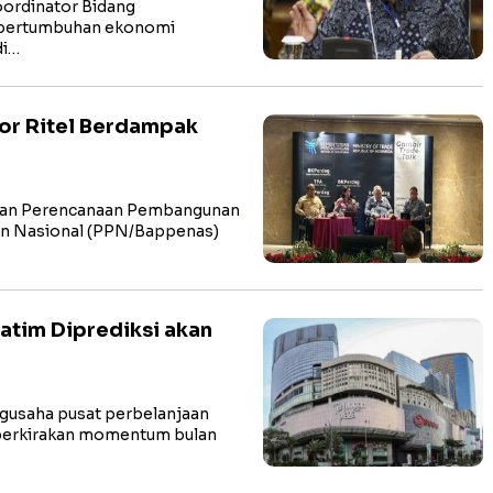
ordinator Bidang
 pertumbuhan ekonomi
di…
tor Ritel Berdampak
ian Perencanaan Pembangunan
n Nasional (PPN/Bappenas)
Jatim Diprediksi akan
usaha pusat perbelanjaan
mperkirakan momentum bulan