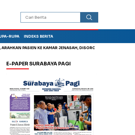
UPA-RUPA
INDEKS BERITA
HKAN PASIEN KE KAMAR JENASAH, DISOROT
Jadi Otak Mark Up
E-PAPER SURABAYA PAGI