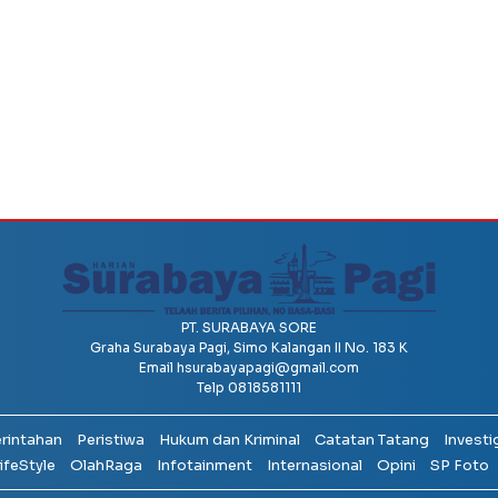
PT. SURABAYA SORE
Graha Surabaya Pagi, Simo Kalangan II No. 183 K
Email
hsurabayapagi@gmail.com
Telp 0818581111
erintahan
Peristiwa
Hukum dan Kriminal
Catatan Tatang
Investi
ifeStyle
OlahRaga
Infotainment
Internasional
Opini
SP Foto