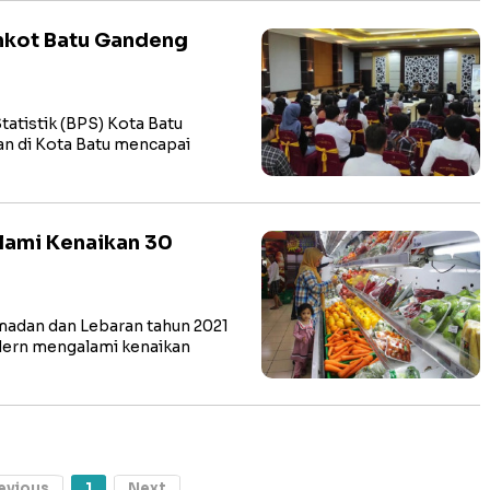
mkot Batu Gandeng
tistik (BPS) Kota Batu
 di Kota Batu mencapai
Alami Kenaikan 30
adan dan Lebaran tahun 2021
odern mengalami kenaikan
evious
1
Next